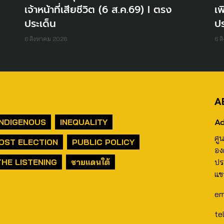
เจ้าหน้าที่เสียชีวิต (6 ส.ค.69) I ตรง
เพ
ประเด็น
ปร
6 สิงหาคม 2026
6 ส
A
Ad
INDIGENOUS
INEQUALITY
ศู
OST ELECTION
PUBLIC POLICY
อง
THE LISTENING
ชายแดนใต้
ปร
แข
em
te