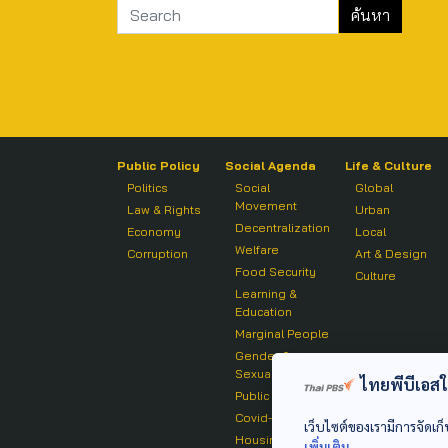
Public Policy
Social Agenda
Life & Culture
Politics
Social
Global
Movement
Law & Rights
Urban
Decentralization
Economy
Local
Welfare
Corruption
Art & Design
Food Security
Culture
Learning &
Education
Marginal People
Gender &
Sexuality
ไทยพีบีเอสใช้
Public Health
Covid-19
เว็บไซต์ของเรามีการจัดเก็
Housing
เพิ่มเติม