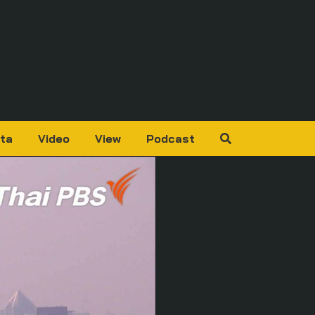
ta
Video
View
Podcast