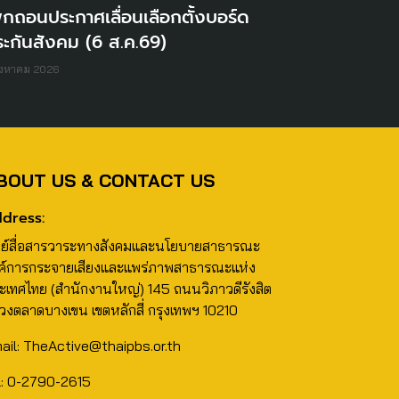
ิกถอนประกาศเลื่อนเลือกตั้งบอร์ด
ะกันสังคม (6 ส.ค.69)
ิงหาคม 2026
BOUT US & CONTACT US
dress:
นย์สื่อสารวาระทางสังคมและนโยบายสาธารณะ
ค์การกระจายเสียงและแพร่ภาพสาธารณะแห่ง
ะเทศไทย (สำนักงานใหญ่) 145 ถนนวิภาวดีรังสิต
วงตลาดบางเขน เขตหลักสี่ กรุงเทพฯ 10210
ail: TheActive@thaipbs.or.th
l: 0-2790-2615