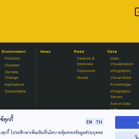
Environment
News
Read
Data
Pollution
Feature &
Data
Interview
Visualization
Disaster
Columnist
Infographic
Climate
Change
Quote
Visual Note
Agriculture
Knowledge
Sustainable
Infographic
Series
Active Data
Lab
คุกกี้
EN
TH
บคุกกี้ โปรดศึกษาเพิ่มเติมที่นโยบายคุ้มครองข้อมูลส่วนบุคคล
ไม