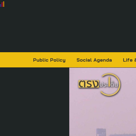
Public Policy
Social Agenda
Life 