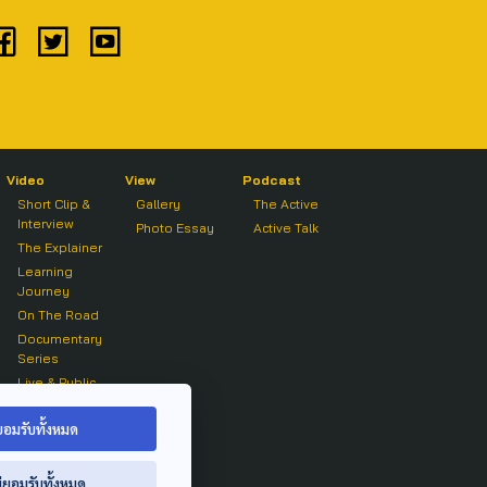
Video
View
Podcast
Short Clip &
Gallery
The Active
Interview
Photo Essay
Active Talk
The Explainer
Learning
Journey
On The Road
Documentary
Series
Live & Public
Forum
On air Clip
ยอมรับทั้งหมด
่ยอมรับทั้งหมด