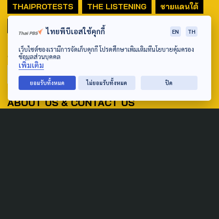
THAIPROTESTS
THE LISTENING
ชายแดนใต้
มหานครภูมิภาค
ไทยพีบีเอสใช้คุกกี้
EN
TH
เว็บไซต์ของเรามีการจัดเก็บคุกกี้ โปรดศึกษาเพิ่มเติมที่นโยบายคุ้มครอง
SEARCH
ข้อมูลส่วนบุคคล
เพิ่มเติม
ยอมรับทั้งหมด
ไม่ยอมรับทั้งหมด
ปิด
ABOUT US & CONTACT US
Address:
ศูนย์สื่อสารวาระทางสังคมและนโยบายสาธารณะ องค์การกระจาย
เสียงและแพร่ภาพสาธารณะแห่งประเทศไทย (สำนักงานใหญ่) 145
ถนนวิภาวดีรังสิต แขวงตลาดบางเขน เขตหลักสี่ กรุงเทพฯ 10210
email: TheActive@thaipbs.or.th
tel: 0-2790-2615