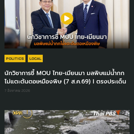
POLITICS
LOCAL
นักวิชาการชี้ MOU ไทย-เมียนมา มลพิษแม่น้ำกก
ไม่แตะต้นตอเหมืองพิษ (7 ส.ค.69) I ตรงประเด็น
7 สิงหาคม 2026