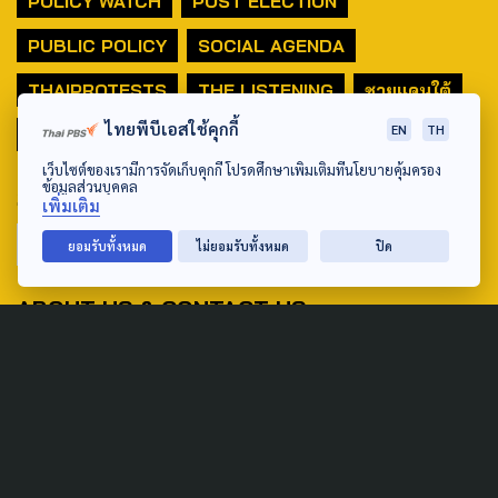
POLICY WATCH
POST ELECTION
PUBLIC POLICY
SOCIAL AGENDA
THAIPROTESTS
THE LISTENING
ชายแดนใต้
ไทยพีบีเอสใช้คุกกี้
EN
TH
มหานครภูมิภาค
เว็บไซต์ของเรามีการจัดเก็บคุกกี้ โปรดศึกษาเพิ่มเติมที่นโยบายคุ้มครอง
ข้อมูลส่วนบุคคล
SEARCH
เพิ่มเติม
ยอมรับทั้งหมด
ไม่ยอมรับทั้งหมด
ปิด
ABOUT US & CONTACT US
Address:
ศูนย์สื่อสารวาระทางสังคมและนโยบายสาธารณะ องค์การกระจาย
เสียงและแพร่ภาพสาธารณะแห่งประเทศไทย (สำนักงานใหญ่) 145
ถนนวิภาวดีรังสิต แขวงตลาดบางเขน เขตหลักสี่ กรุงเทพฯ 10210
email: TheActive@thaipbs.or.th