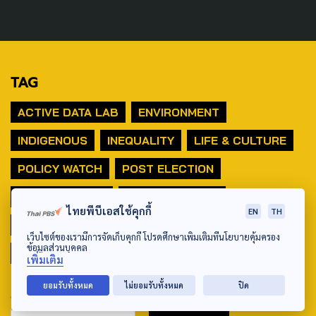
TAG
ACTIVE DATA LAB
ENVIRONMENT
INDIGENOUS
INEQUALITY
LIFE & CULTURE
POLICY WATCH
POST ELECTION
PUBLIC POLICY
SOCIAL AGENDA
ไทยพีบีเอสใช้คุกกี้
EN
TH
THAIPROTESTS
THE LISTENING
ชายแดนใต้
เว็บไซต์ของเรามีการจัดเก็บคุกกี้ โปรดศึกษาเพิ่มเติมที่นโยบายคุ้มครอง
ข้อมูลส่วนบุคคล
มหานครภูมิภาค
เพิ่มเติม
ยอมรับทั้งหมด
ไม่ยอมรับทั้งหมด
ปิด
SEARCH