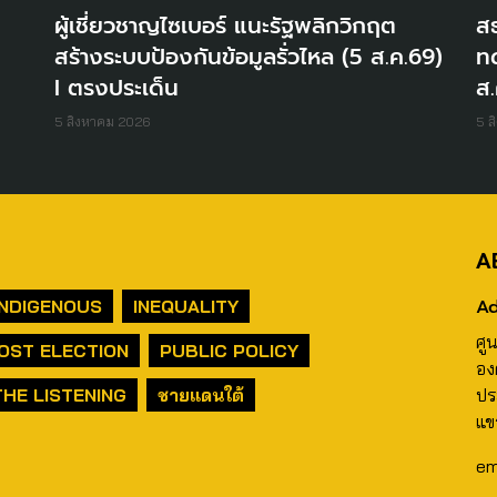
ผู้เชี่ยวชาญไซเบอร์ แนะรัฐพลิกวิกฤต
สธ
สร้างระบบป้องกันข้อมูลรั่วไหล (5 ส.ค.69)
ท
I ตรงประเด็น
ส.
5 สิงหาคม 2026
5 ส
A
Ad
INDIGENOUS
INEQUALITY
ศู
OST ELECTION
PUBLIC POLICY
อง
THE LISTENING
ชายแดนใต้
ปร
แข
em