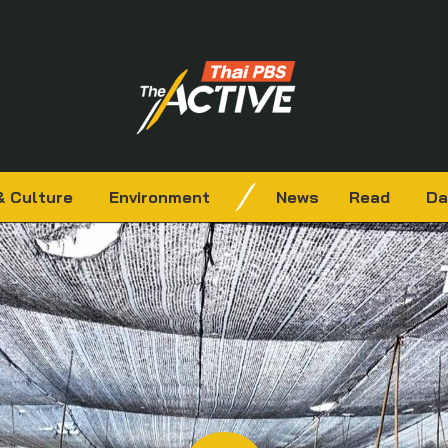
& Culture
Environment
News
Read
Da