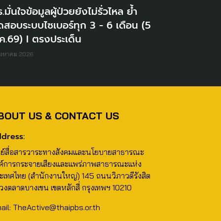
.มั่นใจข้อมูลผู้ป่วยยังไม่รั่วไหล ย้ำ
ดสอบระบบไซเบอร์ทุก 3 - 6 เดือน (5
ค.69) I ตรงประเด็น
ิงหาคม 2026
BOUT US & CONTACT US
dress:
นย์สื่อสารวาระทางสังคมและนโยบายสาธารณะ
ค์การกระจายเสียงและแพร่ภาพสาธารณะแห่ง
ะเทศไทย (สำนักงานใหญ่) 145 ถนนวิภาวดีรังสิต
วงตลาดบางเขน เขตหลักสี่ กรุงเทพฯ 10210
ail: TheActive@thaipbs.or.th