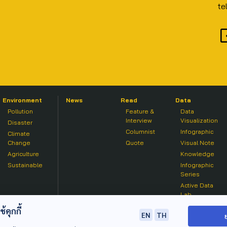
te
Environment
News
Read
Data
Pollution
Feature &
Data
Interview
Visualization
Disaster
Columnist
Infographic
Climate
Change
Quote
Visual Note
Agriculture
Knowledge
Sustainable
Infographic
Series
Active Data
Lab
คุกกี้
EN
TH