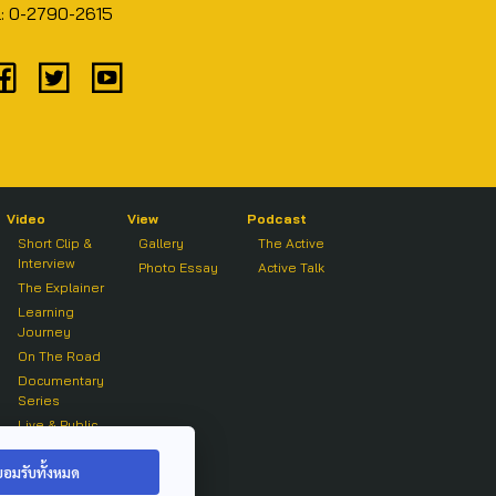
l: 0-2790-2615
Video
View
Podcast
Short Clip &
Gallery
The Active
Interview
Photo Essay
Active Talk
The Explainer
Learning
Journey
On The Road
Documentary
Series
Live & Public
Forum
On air Clip
ยอมรับทั้งหมด