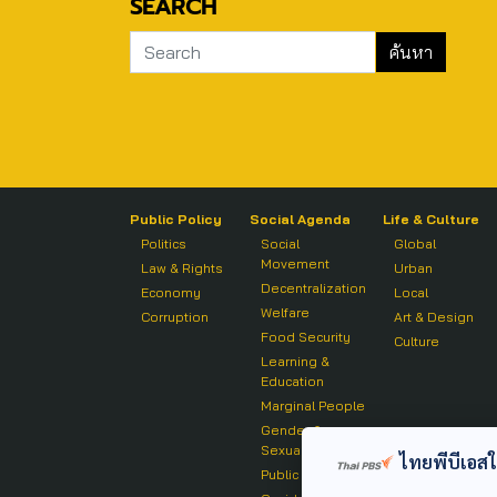
SEARCH
Public Policy
Social Agenda
Life & Culture
Politics
Social
Global
Movement
Law & Rights
Urban
Decentralization
Economy
Local
Welfare
Corruption
Art & Design
Food Security
Culture
Learning &
Education
Marginal People
Gender &
Sexuality
ไทยพีบีเอสใช้
Public Health