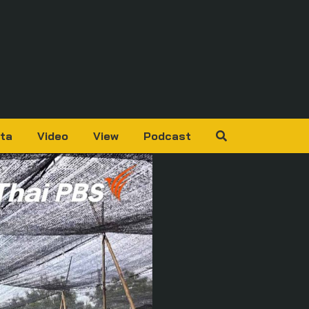
ta
Video
View
Podcast