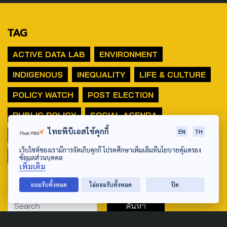
TAG
ACTIVE DATA LAB
ENVIRONMENT
INDIGENOUS
INEQUALITY
LIFE & CULTURE
POLICY WATCH
POST ELECTION
PUBLIC POLICY
SOCIAL AGENDA
ไทยพีบีเอสใช้คุกกี้
EN
TH
THAIPROTESTS
THE LISTENING
ชายแดนใต้
เว็บไซต์ของเรามีการจัดเก็บคุกกี้ โปรดศึกษาเพิ่มเติมที่นโยบายคุ้มครอง
มหานครภูมิภาค
ข้อมูลส่วนบุคคล
เพิ่มเติม
SEARCH
ยอมรับทั้งหมด
ไม่ยอมรับทั้งหมด
ปิด