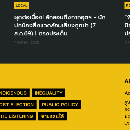
LOCAL
P
ผุดต่อเนื่อง! ลักลอบทิ้งกากอุตฯ - นัก
“พ
ปกป้องสิ่งแวดล้อมเสี่ยงถูกฆ่า (7
ปั
ส.ค.69) I ตรงประเด็น
ปร
7 สิงหาคม 2026
6 ส
A
Ad
INDIGENOUS
INEQUALITY
ศู
OST ELECTION
PUBLIC POLICY
อง
THE LISTENING
ชายแดนใต้
ปร
แข