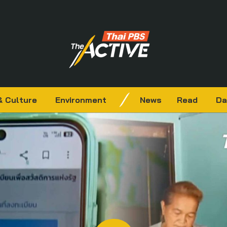
& Culture
Environment
News
Read
Da