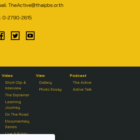
ail: TheActive@thaipbs.or.th
l: 0-2790-2615
Video
View
Podcast
Short Clip &
Gallery
The Active
Interview
Photo Essay
Active Talk
The Explainer
Learning
Journey
On The Road
Documentary
Series
Live & Public
Forum