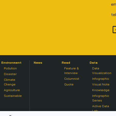
em
te
Environment
News
Read
Data
Pollution
Feature &
Data
Interview
Visualization
Disaster
Columnist
Infographic
Climate
Change
Quote
Visual Note
Agriculture
Knowledge
Sustainable
Infographic
Series
Active Data
Lab