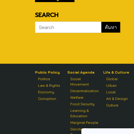
SEARCH
Public Policy
Social Agenda
Life & Culture
Politics
Social
Global
Movement
Law & Rights
Urban
Decentralization
Economy
Local
Welfare
Corruption
Art & Design
Food Security
Culture
Learning &
Education
Marginal People
Gender &