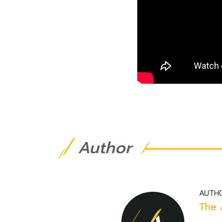
Author
AUTH
The 