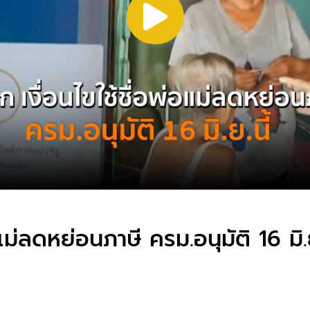
แม่ลดหย่อนภาษี ครม.อนุมัติ 16 มิ.