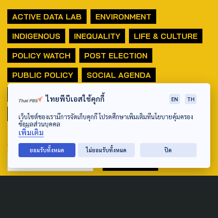
ACTIVE DATA LAB
ENVIRONMENT
INDIGENOUS
INEQUALITY
LIFE & CULTURE
POLICY WATCH
POST ELECTION
PUBLIC POLICY
SOCIAL AGENDA
THAIPROTESTS
THE LISTENING
ชายแดนใต้
ไทยพีบีเอสใช้คุกกี้
EN
TH
มหานครภูมิภาค
เว็บไซต์ของเรามีการจัดเก็บคุกกี้ โปรดศึกษาเพิ่มเติมที่นโยบายคุ้มครอง
ข้อมูลส่วนบุคคล
เพิ่มเติม
SEARCH
ยอมรับทั้งหมด
ไม่ยอมรับทั้งหมด
ปิด
ABOUT US & CONTACT US
Address: