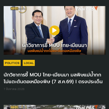
POLITICS
LOCAL
นักวิชาการชี้ MOU ไทย-เมียนมา มลพิษแม่น้ำกก
ไม่แตะต้นตอเหมืองพิษ (7 ส.ค.69) I ตรงประเด็น
7 สิงหาคม 2026