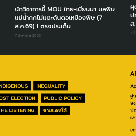
ผุ
นักวิชาการชี้ MOU ไทย-เมียนมา มลพิษ
ปก
แม่น้ำกกไม่แตะต้นตอเหมืองพิษ (7
ส.
ส.ค.69) I ตรงประเด็น
7 ส
7 สิงหาคม 2026
A
Ad
INDIGENOUS
INEQUALITY
ศู
OST ELECTION
PUBLIC POLICY
อง
THE LISTENING
ชายแดนใต้
ปร
แข
em