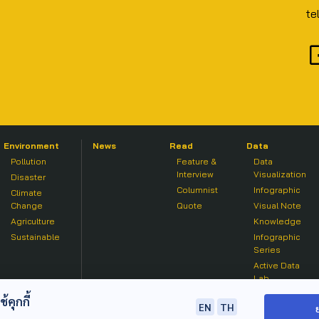
te
Environment
News
Read
Data
Pollution
Feature &
Data
Interview
Visualization
Disaster
Columnist
Infographic
Climate
Change
Quote
Visual Note
Agriculture
Knowledge
Sustainable
Infographic
Series
Active Data
Lab
คุกกี้
EN
TH