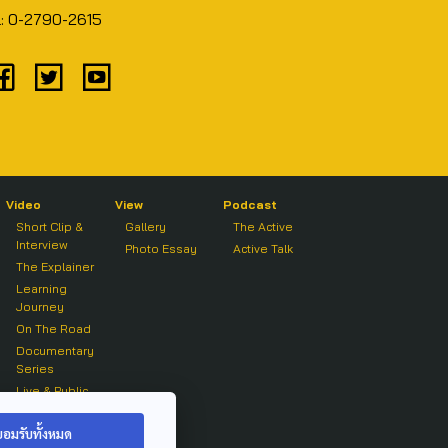
l: 0-2790-2615
Video
View
Podcast
Short Clip &
Gallery
The Active
Interview
Photo Essay
Active Talk
The Explainer
Learning
Journey
On The Road
Documentary
Series
Live & Public
Forum
On air Clip
ยอมรับทั้งหมด