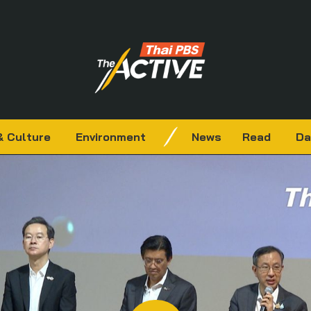
& Culture
Environment
News
Read
Da