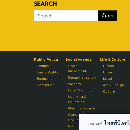
SEARCH
Public Policy
Social Agenda
Life & Culture
Politics
Social
Global
Movement
Law & Rights
Urban
Decentralization
Economy
Local
Welfare
Corruption
Art & Design
Food Security
Culture
Learning &
Education
Marginal People
Gender &
Sexuality
ไทยพีบีเอสใช้
Public Health