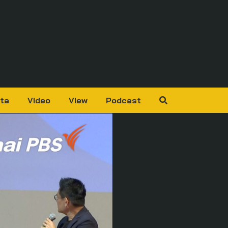
ta
Video
View
Podcast