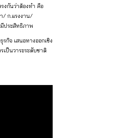
รงกันว่าต้องทำ คือ
กษา/ ก.แรงงาน/
มีประสิทธิภาพ
ุรกิจ เสนอทางออกเชิง
ควรเป็นวาระระดับชาติ