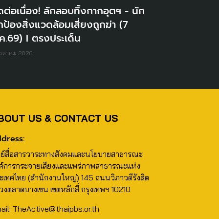
ดต่อเนื่อง! ลักลอบทิ้งกากอุตฯ - นัก
ป้องสิ่งแวดล้อมเสี่ยงถูกฆ่า (7
ค.69) I ตรงประเด็น
ิงหาคม 2026
BOUT US & CONTACT US
dress:
นย์สื่อสารวาระทางสังคมและนโยบายสาธารณะ
ค์การกระจายเสียงและแพร่ภาพสาธารณะแห่ง
ะเทศไทย (สำนักงานใหญ่) 145 ถนนวิภาวดีรังสิต
วงตลาดบางเขน เขตหลักสี่ กรุงเทพฯ 10210
ail: TheActive@thaipbs.or.th