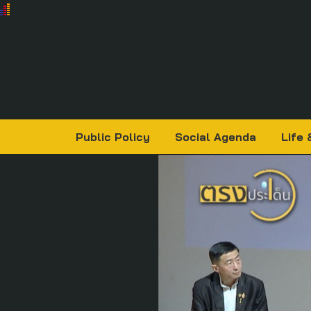
Public Policy
Social Agenda
Life 