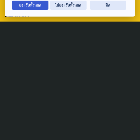
ยอมรับทั้งหมด
ไม่ยอมรับทั้งหมด
ปิด
SEARCH
ABOUT US & CONTACT US
Address:
ศูนย์สื่อสารวาระทางสังคมและนโยบายสาธารณะ องค์การกระจาย
เสียงและแพร่ภาพสาธารณะแห่งประเทศไทย (สำนักงานใหญ่) 145
ถนนวิภาวดีรังสิต แขวงตลาดบางเขน เขตหลักสี่ กรุงเทพฯ 10210
email: TheActive@thaipbs.or.th
tel: 0-2790-2615