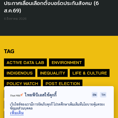
ประกาศเลื่อนเลือกตั้งบอร์ดประกันสังคม (6
ส.ค.69)
6 สิงหาคม 2026
TAG
ACTIVE DATA LAB
ENVIRONMENT
INDIGENOUS
INEQUALITY
LIFE & CULTURE
POLICY WATCH
POST ELECTION
PUBLIC POLICY
SOCIAL AGENDA
ไทยพีบีเอสใช้คุกกี้
EN
TH
THAIPROTESTS
THE LISTENING
ชายแดนใต้
เว็บไซต์ของเรามีการจัดเก็บคุกกี้ โปรดศึกษาเพิ่มเติมที่นโยบายคุ้มครอง
ข้อมูลส่วนบุคคล
เพิ่มเติม
มหานครภูมิภาค