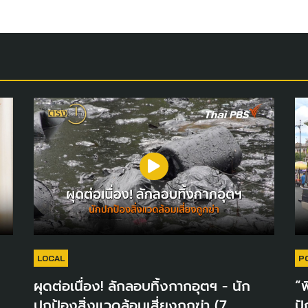
LOCAL
P
ผุดต่อเนื่อง! ลักลอบทิ้งกากอุตฯ - นัก
“พ
ปกป้องสิ่งแวดล้อมเสี่ยงถูกฆ่า (7
ปั