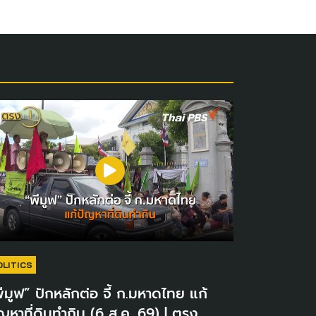
OLITICS
ีมูฟ” ปักหลักต่อ จี้ ก.มหาดไทย แก้
ญหาที่ดินทำกิน (6 ส.ค. 69) | ตรง