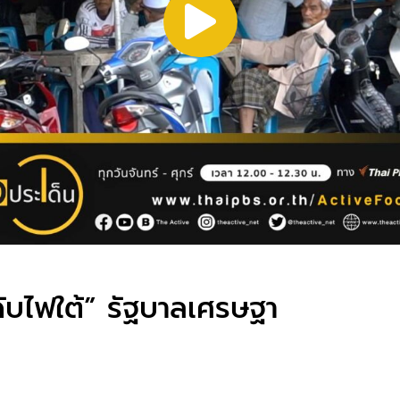
บไฟใต้” รัฐบาลเศรษฐา