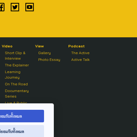
Video
View
Podcast
Short Clip &
Gallery
The Active
Interview
Photo Essay
Active Talk
The Explainer
Learning
Journey
On The Road
Documentary
Series
Live & Public
Forum
On air Clip
ยอมรับทั้งหมด
่ยอมรับทั้งหมด