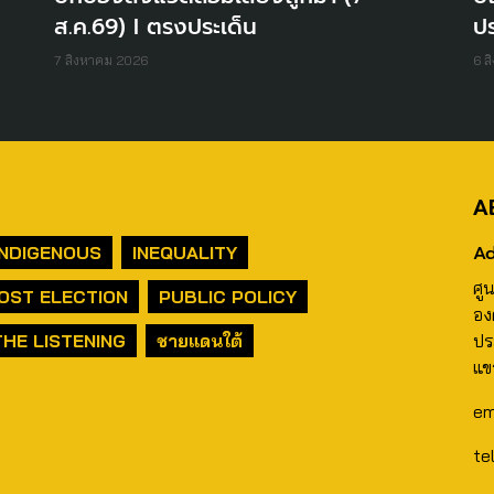
ส.ค.69) I ตรงประเด็น
ปร
7 สิงหาคม 2026
6 ส
A
Ad
INDIGENOUS
INEQUALITY
ศู
OST ELECTION
PUBLIC POLICY
อง
THE LISTENING
ชายแดนใต้
ปร
แข
em
te