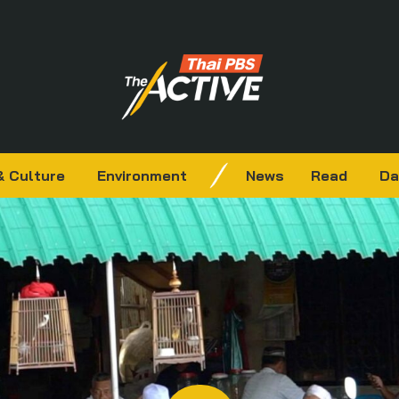
& Culture
Environment
News
Read
Da