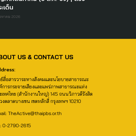
ะเด็น
ิงหาคม 2026
BOUT US & CONTACT US
dress:
นย์สื่อสารวาระทางสังคมและนโยบายสาธารณะ
ค์การกระจายเสียงและแพร่ภาพสาธารณะแห่ง
ะเทศไทย (สำนักงานใหญ่) 145 ถนนวิภาวดีรังสิต
วงตลาดบางเขน เขตหลักสี่ กรุงเทพฯ 10210
ail: TheActive@thaipbs.or.th
l: 0-2790-2615