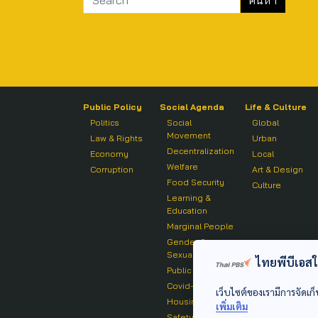
Public Policy
Social Agenda
Life & Culture
Politics
Social
Global
Movement
Law & Rights
Urban
Decentralization
Economy
Local
Welfare
Corruption
Art & Design
Food Security
Culture
Learning &
Education
Marginal People
Gender &
Sexuality
ไทยพีบีเอสใช้
Public Health
Covid-19
เว็บไซต์ของเรามีการจัดเก็
Housing
เพิ่มเติม
Safety