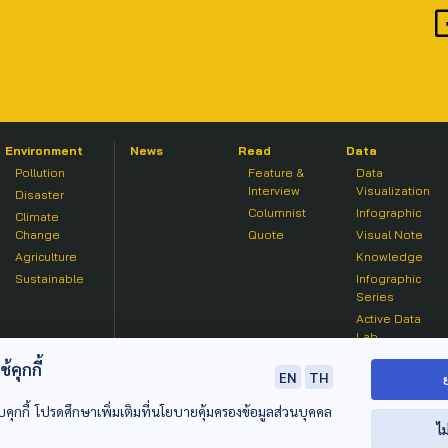
Environment
News
Read
Data
Pollution
Feature &
Data
Interview
Visualization
Disaster
Columnist
Infographic
Climate
Change
Quote
Visual Note
Agriculture
Knowledge
Sustainable
Infographic
Series
Active Data
Lab
คุกกี้
EN
TH
บคุกกี้ โปรดศึกษาเพิ่มเติมที่นโยบายคุ้มครองข้อมูลส่วนบุคคล
ไม