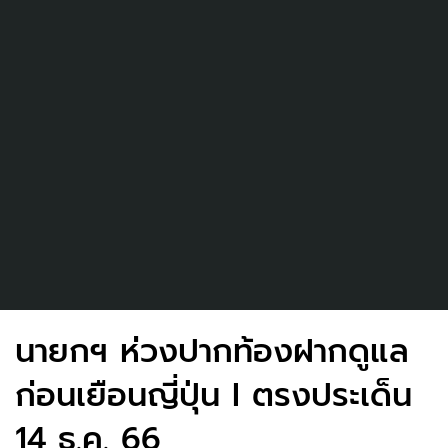
นายกฯ ห่วงปากท้องฝากดูแล
ก่อนเยือนญี่ปุ่น I ตรงประเด็น
14 ธ.ค. 66