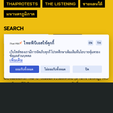
THAIPROTESTS
THE LISTENING
ชายแดนใต้
มหานครภูมิภาค
SEARCH
ไทยพีบีเอสใช้คุกกี้
EN
TH
เว็บไซต์ของเรามีการจัดเก็บคุกกี้ โปรดศึกษาเพิ่มเติมที่นโยบายคุ้มครอง
ABOUT US & CONTACT US
ข้อมูลส่วนบุคคล
เพิ่มเติม
Address:
ยอมรับทั้งหมด
ไม่ยอมรับทั้งหมด
ปิด
ศูนย์สื่อสารวาระทางสังคมและนโยบายสาธารณะ องค์การกระจาย
เสียงและแพร่ภาพสาธารณะแห่งประเทศไทย (สำนักงานใหญ่) 145
ถนนวิภาวดีรังสิต แขวงตลาดบางเขน เขตหลักสี่ กรุงเทพฯ 10210
email: TheActive@thaipbs.or.th
tel: 0-2790-2615