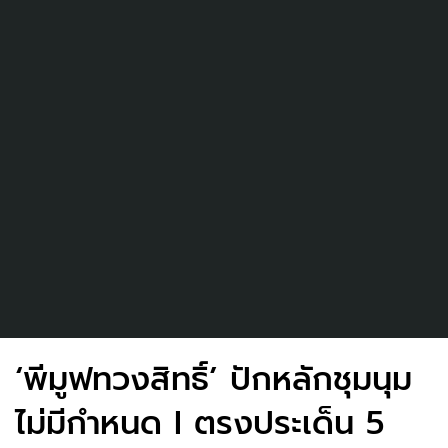
‘พีมูฟทวงสิทธิ์’ ปักหลักชุมนุม
ไม่มีกำหนด I ตรงประเด็น 5