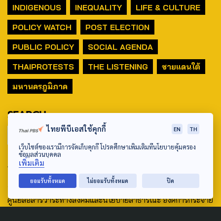
INDIGENOUS
INEQUALITY
LIFE & CULTURE
POLICY WATCH
POST ELECTION
PUBLIC POLICY
SOCIAL AGENDA
THAIPROTESTS
THE LISTENING
ชายแดนใต้
มหานครภูมิภาค
SEARCH
ไทยพีบีเอสใช้คุกกี้
EN
TH
เว็บไซต์ของเรามีการจัดเก็บคุกกี้ โปรดศึกษาเพิ่มเติมที่นโยบายคุ้มครอง
ข้อมูลส่วนบุคคล
ABOUT US & CONTACT US
เพิ่มเติม
ยอมรับทั้งหมด
ไม่ยอมรับทั้งหมด
ปิด
Address:
ศูนย์สื่อสารวาระทางสังคมและนโยบายสาธารณะ องค์การกระจาย
เสียงและแพร่ภาพสาธารณะแห่งประเทศไทย (สำนักงานใหญ่) 145