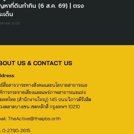
ญหาที่ดินทำกิน (6 ส.ค. 69) | ตรง
ะเด็น
ิงหาคม 2026
BOUT US & CONTACT US
dress:
นย์สื่อสารวาระทางสังคมและนโยบายสาธารณะ
ค์การกระจายเสียงและแพร่ภาพสาธารณะแห่ง
ะเทศไทย (สำนักงานใหญ่) 145 ถนนวิภาวดีรังสิต
วงตลาดบางเขน เขตหลักสี่ กรุงเทพฯ 10210
ail: TheActive@thaipbs.or.th
l: 0-2790-2615