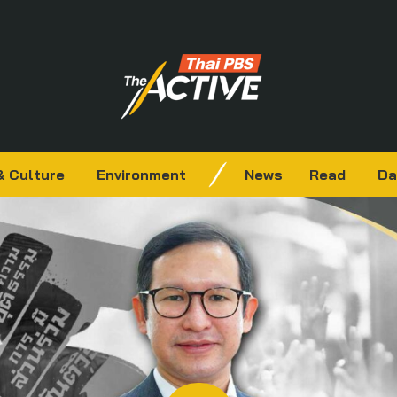
& Culture
Environment
News
Read
Da