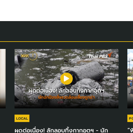
LOCAL
P
ผุดต่อเนื่อง! ลักลอบทิ้งกากอุตฯ - นัก
“พ