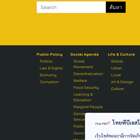
Public Policy
Social Agenda
Life & Culture
Politics
Social
Global
Movement
Law & Rights
Urban
Decentralization
Economy
Local
Welfare
Corruption
Art & Design
Food Security
Culture
Learning &
Education
Marginal People
Gender &
Sexuality
ไทยพีบีเอสใช้
Public Health
Covid-19
เว็บไซต์ของเรามีการจัดเก็
Housing