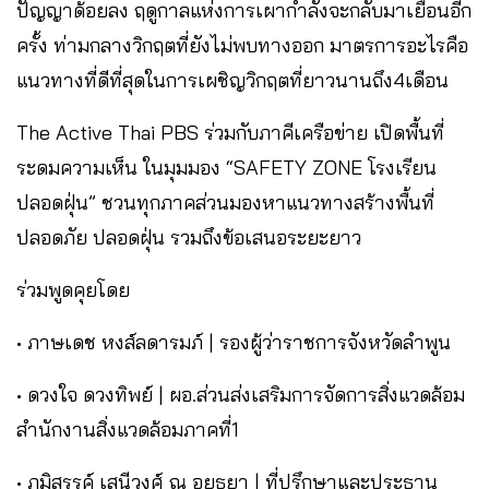
ปัญญาด้อยลง ฤดูกาลแห่งการเผากำลังจะกลับมาเยือนอีก
ครั้ง ท่ามกลางวิกฤตที่ยังไม่พบทางออก มาตรการอะไรคือ
แนวทางที่ดีที่สุดในการเผชิญวิกฤตที่ยาวนานถึง4เดือน
The Active Thai PBS ร่วมกับภาคีเครือข่าย เปิดพื้นที่
ระดมความเห็น ในมุมมอง “SAFETY ZONE โรงเรียน
ปลอดฝุ่น” ชวนทุกภาคส่วนมองหาแนวทางสร้างพื้นที่
ปลอดภัย ปลอดฝุ่น รวมถึงข้อเสนอระยะยาว
ร่วมพูดคุยโดย
• ภาษเดช หงส์ลดารมภ์ | รองผู้ว่าราชการจังหวัดลำพูน
• ดวงใจ ดวงทิพย์ | ผอ.ส่วนส่งเสริมการจัดการสิ่งแวดล้อม
สำนักงานสิ่งแวดล้อมภาคที่1
• ภูมิสรรค์ เสนีวงศ์ ณ อยุธยา | ที่ปรึกษาและประธาน