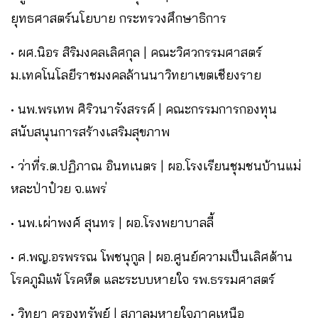
ยุทธศาสตร์นโยบาย กระทรวงศึกษาธิการ
• ผศ.นิอร สิริมงคลเลิศกุล | คณะวิศวกรรมศาสตร์
ม.เทคโนโลยีราชมงคลล้านนาวิทยาเขตเชียงราย
• นพ.พรเทพ ศิริวนารังสรรค์ | คณะกรรมการกองทุน
สนับสนุนการสร้างเสริมสุขภาพ
• ว่าที่ร.ต.ปฏิภาณ อินทเนตร | ผอ.โรงเรียนชุมชนบ้านแม่
หละป่าป๋วย จ.แพร่
• นพ.เผ่าพงศ์ สุนทร | ผอ.โรงพยาบาลลี้
• ศ.พญ.อรพรรณ โพชนุกูล | ผอ.ศูนย์ความเป็นเลิศด้าน
โรคภูมิแพ้ โรคหืด และระบบหายใจ รพ.ธรรมศาสตร์
• วิทยา ครองทรัพย์ | สภาลมหายใจภาคเหนือ