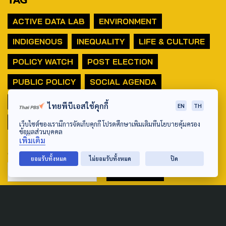
ACTIVE DATA LAB
ENVIRONMENT
INDIGENOUS
INEQUALITY
LIFE & CULTURE
POLICY WATCH
POST ELECTION
PUBLIC POLICY
SOCIAL AGENDA
THAIPROTESTS
THE LISTENING
ชายแดนใต้
ไทยพีบีเอสใช้คุกกี้
EN
TH
มหานครภูมิภาค
เว็บไซต์ของเรามีการจัดเก็บคุกกี้ โปรดศึกษาเพิ่มเติมที่นโยบายคุ้มครอง
ข้อมูลส่วนบุคคล
เพิ่มเติม
SEARCH
ยอมรับทั้งหมด
ไม่ยอมรับทั้งหมด
ปิด
ABOUT US & CONTACT US
Address: