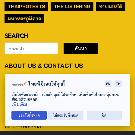
THAIPROTESTS
THE LISTENING
ชายแดนใต้
มหานครภูมิภาค
SEARCH
ABOUT US & CONTACT US
Address:
ไทยพีบีเอสใช้คุกกี้
EN
TH
ศูนย์สื่อสารวาระทางสังคมและนโยบายสาธารณะ องค์การกระจาย
เสียงและแพร่ภาพสาธารณะแห่งประเทศไทย (สำนักงานใหญ่) 145
เว็บไซต์ของเรามีการจัดเก็บคุกกี้ โปรดศึกษาเพิ่มเติมที่นโยบายคุ้มครอง
ข้อมูลส่วนบุคคล
ถนนวิภาวดีรังสิต แขวงตลาดบางเขน เขตหลักสี่ กรุงเทพฯ 10210
เพิ่มเติม
email: TheActive@thaipbs.or.th
ยอมรับทั้งหมด
ไม่ยอมรับทั้งหมด
ปิด
tel: 0-2790-2615