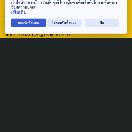
เว็บไซต์ของเรามีการจัดเก็บคุกกี้ โปรดศึกษาเพิ่มเติมที่นโยบายคุ้มครอง
ข้อมูลส่วนบุคคล
ศูนย์สื่อสารวาระทางสังคมและนโยบายสาธารณะ องค์การกระจาย
เพิ่มเติม
เสียงและแพร่ภาพสาธารณะแห่งประเทศไทย (สำนักงานใหญ่) 145
ถนนวิภาวดีรังสิต แขวงตลาดบางเขน เขตหลักสี่ กรุงเทพฯ 10210
ยอมรับทั้งหมด
ไม่ยอมรับทั้งหมด
ปิด
email: TheActive@thaipbs.or.th
tel: 0-2790-2615
Public Policy
Social Agenda
Life & Culture
Politics
Social Movement
Global
Law & Rights
Decentralization
Urban
Economy
Welfare
Local
Corruption
Food Security
Art & Design