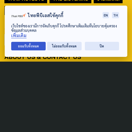
มหานครภูมิภาค
ไทยพีบีเอสใช้คุกกี้
EN
TH
SEARCH
เว็บไซต์ของเรามีการจัดเก็บคุกกี้ โปรดศึกษาเพิ่มเติมที่นโยบายคุ้มครอง
ข้อมูลส่วนบุคคล
เพิ่มเติม
ยอมรับทั้งหมด
ไม่ยอมรับทั้งหมด
ปิด
ABOUT US & CONTACT US
Address:
ศูนย์สื่อสารวาระทางสังคมและนโยบายสาธารณะ องค์การกระจาย
เสียงและแพร่ภาพสาธารณะแห่งประเทศไทย (สำนักงานใหญ่) 145
ถนนวิภาวดีรังสิต แขวงตลาดบางเขน เขตหลักสี่ กรุงเทพฯ 10210
email: TheActive@thaipbs.or.th
tel: 0-2790-2615