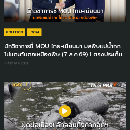
POLITICS
LOCAL
นักวิชาการชี้ MOU ไทย-เมียนมา มลพิษแม่น้ำกก
ไม่แตะต้นตอเหมืองพิษ (7 ส.ค.69) I ตรงประเด็น
7 สิงหาคม 2026