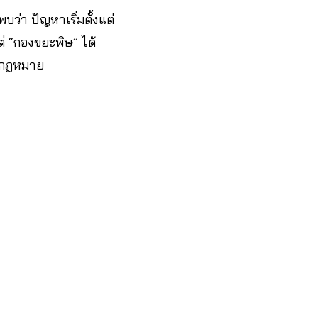
บว่า ปัญหาเริ่มตั้งแต่
ต่ “กองขยะพิษ” ได้
ก้กฎหมาย