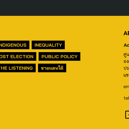
A
Ad
INDIGENOUS
INEQUALITY
ศู
OST ELECTION
PUBLIC POLICY
อง
THE LISTENING
ชายแดนใต้
ปร
แข
em
te