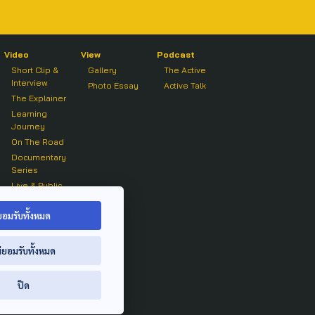
Video
View
Podcast
Short Clip &
Gallery
The Active
Interview
Photo Essay
Active Talk
The Explainer
Learning
Journey
On The Road
Documentary
Series
Live & Public
Forum
On air Clip
ยอมรับทั้งหมด
่ยอมรับทั้งหมด
ปิด
ย