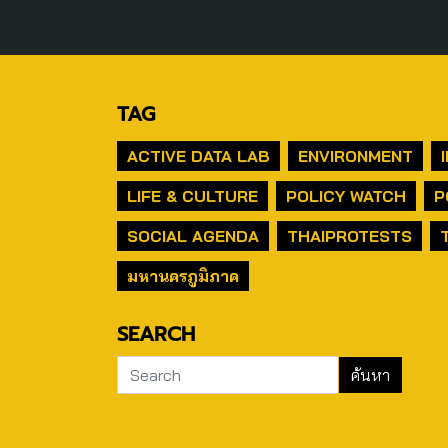
TAG
ACTIVE DATA LAB
ENVIRONMENT
LIFE & CULTURE
POLICY WATCH
P
SOCIAL AGENDA
THAIPROTESTS
มหานครภูมิภาค
SEARCH