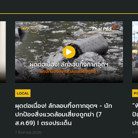
LOCAL
P
ผุดต่อเนื่อง! ลักลอบทิ้งกากอุตฯ - นัก
“พ
ปกป้องสิ่งแวดล้อมเสี่ยงถูกฆ่า (7
ปั
ส.ค.69) I ตรงประเด็น
ปร
7 สิงหาคม 2026
6 ส