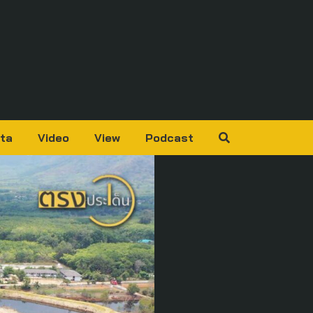
ta
Video
View
Podcast