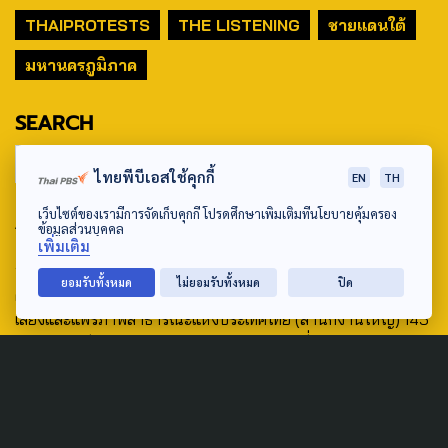
THAIPROTESTS
THE LISTENING
ชายแดนใต้
มหานครภูมิภาค
SEARCH
ไทยพีบีเอสใช้คุกกี้
EN
TH
เว็บไซต์ของเรามีการจัดเก็บคุกกี้ โปรดศึกษาเพิ่มเติมที่นโยบายคุ้มครอง
ABOUT US & CONTACT US
ข้อมูลส่วนบุคคล
เพิ่มเติม
Address:
ยอมรับทั้งหมด
ไม่ยอมรับทั้งหมด
ปิด
ศูนย์สื่อสารวาระทางสังคมและนโยบายสาธารณะ องค์การกระจาย
เสียงและแพร่ภาพสาธารณะแห่งประเทศไทย (สำนักงานใหญ่) 145
ถนนวิภาวดีรังสิต แขวงตลาดบางเขน เขตหลักสี่ กรุงเทพฯ 10210
email: TheActive@thaipbs.or.th
tel: 0-2790-2615