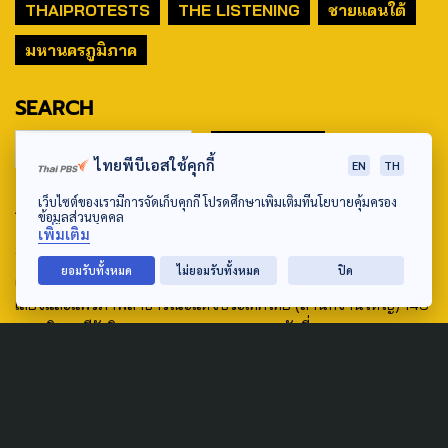
THAIPROTESTS
THE LISTENING
ชายแดนใต้
มหานครภูมิภาค
SEARCH
ไทยพีบีเอสใช้คุกกี้
EN
TH
เว็บไซต์ของเรามีการจัดเก็บคุกกี้ โปรดศึกษาเพิ่มเติมที่นโยบายคุ้มครอง
ABOUT US & CONTACT US
ข้อมูลส่วนบุคคล
เพิ่มเติม
Address:
ยอมรับทั้งหมด
ไม่ยอมรับทั้งหมด
ปิด
ศูนย์สื่อสารวาระทางสังคมและนโยบายสาธารณะ องค์การกระจาย
เสียงและแพร่ภาพสาธารณะแห่งประเทศไทย (สำนักงานใหญ่) 145
ถนนวิภาวดีรังสิต แขวงตลาดบางเขน เขตหลักสี่ กรุงเทพฯ 10210
email: TheActive@thaipbs.or.th
tel: 0-2790-2615