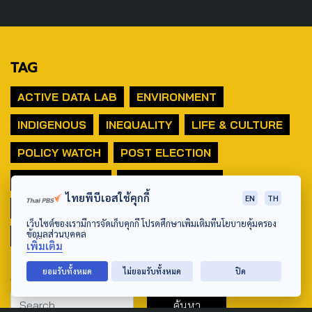
TAG
ACTIVE DATA LAB
ENVIRONMENT
INDIGENOUS
INEQUALITY
LIFE & CULTURE
POLICY WATCH
POST ELECTION
PUBLIC POLICY
SOCIAL AGENDA
ไทยพีบีเอสใช้คุกกี้
EN
TH
THAIPROTESTS
THE LISTENING
ชายแดนใต้
เว็บไซต์ของเรามีการจัดเก็บคุกกี้ โปรดศึกษาเพิ่มเติมที่นโยบายคุ้มครอง
ข้อมูลส่วนบุคคล
มหานครภูมิภาค
เพิ่มเติม
SEARCH
ยอมรับทั้งหมด
ไม่ยอมรับทั้งหมด
ปิด