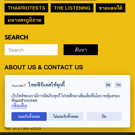
THAIPROTESTS
THE LISTENING
ชายแดนใต้
มหานครภูมิภาค
SEARCH
ABOUT US & CONTACT US
Address:
ไทยพีบีเอสใช้คุกกี้
EN
TH
ศูนย์สื่อสารวาระทางสังคมและนโยบายสาธารณะ องค์การกระจาย
เว็บไซต์ของเรามีการจัดเก็บคุกกี้ โปรดศึกษาเพิ่มเติมที่นโยบายคุ้มครอง
เสียงและแพร่ภาพสาธารณะแห่งประเทศไทย (สำนักงานใหญ่) 145
ข้อมูลส่วนบุคคล
ถนนวิภาวดีรังสิต แขวงตลาดบางเขน เขตหลักสี่ กรุงเทพฯ 10210
เพิ่มเติม
email: TheActive@thaipbs.or.th
ยอมรับทั้งหมด
ไม่ยอมรับทั้งหมด
ปิด
tel: 0-2790-2615