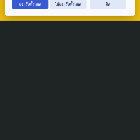
ยอมรับทั้งหมด
ไม่ยอมรับทั้งหมด
ปิด
email: TheActive@thaipbs.or.th
tel: 0-2790-2615
Public Policy
Social Agenda
Life & Culture
Politics
Social Movement
Global
Law & Rights
Decentralization
Urban
Economy
Welfare
Local
Corruption
Food Security
Art & Design
Learning &
Culture
Education
Marginal People
Gender &