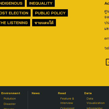
Ad
INDIGENOUS
INEQUALITY
ศู
OST ELECTION
PUBLIC POLICY
อง
THE LISTENING
ชายแดนใต้
ปร
แข
em
te
Environment
News
Read
Data
Pollution
Feature &
Data
Interview
Visualization
Disaster
Columnist
Infographic