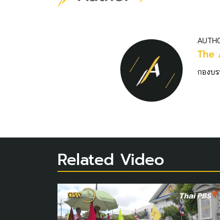
AUTH
The 
กองบร
Related Video