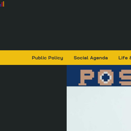
Public Policy
Social Agenda
Life 