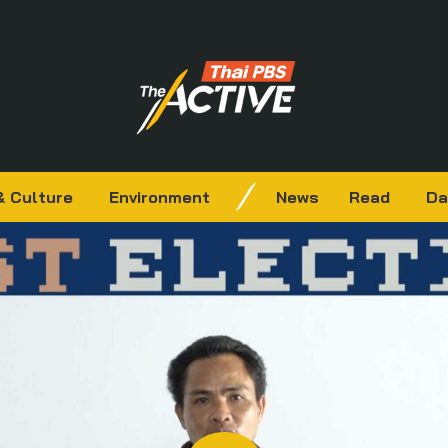
& Culture
Environment
News
Read
Da