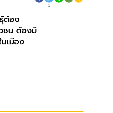
1
ุ์ต้อง
วชน ต้องมี
ในเมือง