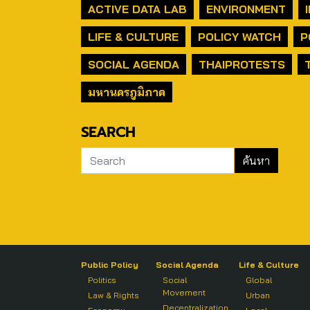
ACTIVE DATA LAB
ENVIRONMENT
LIFE & CULTURE
POLICY WATCH
P
SOCIAL AGENDA
THAIPROTESTS
มหานครภูมิภาค
SEARCH
Public Policy
Social Agenda
Life & Culture
Politics
Social
Global
Movement
Law & Rights
Urban
Decentralization