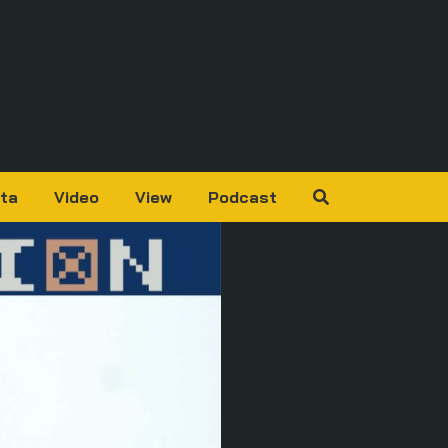
ta
Video
View
Podcast