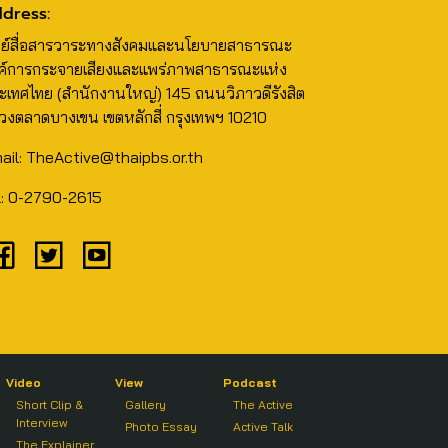
dress:
นย์สื่อสารวาระทางสังคมและนโยบายสาธารณะ
ค์การกระจายเสียงและแพร่ภาพสาธารณะแห่ง
ะเทศไทย (สำนักงานใหญ่) 145 ถนนวิภาวดีรังสิต
วงตลาดบางเขน เขตหลักสี่ กรุงเทพฯ 10210
ail: TheActive@thaipbs.or.th
l: 0-2790-2615
Video
View
Podcast
Short Clip &
Gallery
The Active
Interview
Photo Essay
Active Talk
The Explainer