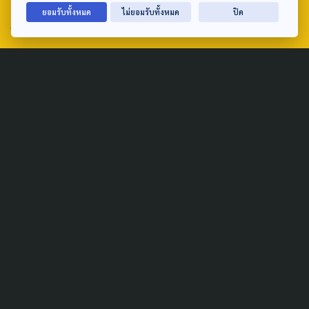
ยอมรับทั้งหมด
ไม่ยอมรับทั้งหมด
ปิด
email: TheActive@thaipbs.or.th
tel: 0-2790-2615
Public Policy
Social Agenda
Life & Culture
Politics
Social Movement
Global
Law & Rights
Decentralization
Urban
Economy
Welfare
Local
Corruption
Food Security
Art & Design
Learning &
Culture
Education
Marginal People
Gender &