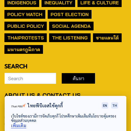
INDIGENOUS
INEQUALITY
LIFE & CULTURE
POLICY WATCH
POST ELECTION
PUBLIC POLICY
SOCIAL AGENDA
THAIPROTESTS
THE LISTENING
ชายแดนใต้
มหานครภูมิภาค
SEARCH
ABOUT US & CONTACT US
ไทยพีบีเอสใช้คุกกี้
EN
TH
Address:
เว็บไซต์ของเรามีการจัดเก็บคุกกี้ โปรดศึกษาเพิ่มเติมที่นโยบายคุ้มครอง
ศูนย์สื่อสารวาระทางสังคมและนโยบายสาธารณะ องค์การกระจาย
ข้อมูลส่วนบุคคล
เสียงและแพร่ภาพสาธารณะแห่งประเทศไทย (สำนักงานใหญ่) 145
เพิ่มเติม
ถนนวิภาวดีรังสิต แขวงตลาดบางเขน เขตหลักสี่ กรุงเทพฯ 10210