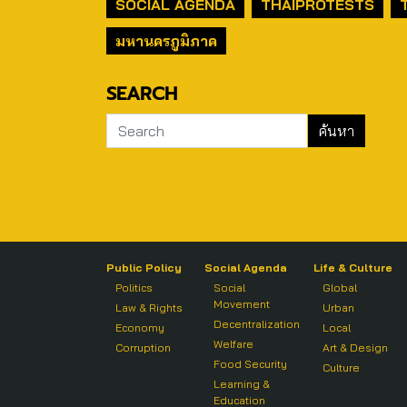
SOCIAL AGENDA
THAIPROTESTS
มหานครภูมิภาค
SEARCH
Public Policy
Social Agenda
Life & Culture
Politics
Social
Global
Movement
Law & Rights
Urban
Decentralization
Economy
Local
Welfare
Corruption
Art & Design
Food Security
Culture
Learning &
Education