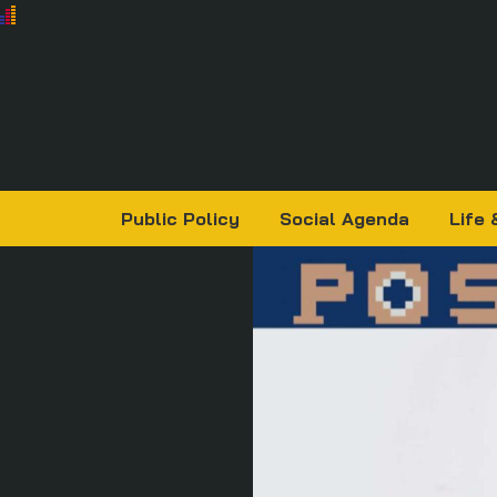
Public Policy
Social Agenda
Life 