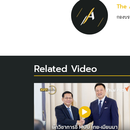
The 
กองบร
Related Video