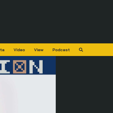
ta
Video
View
Podcast