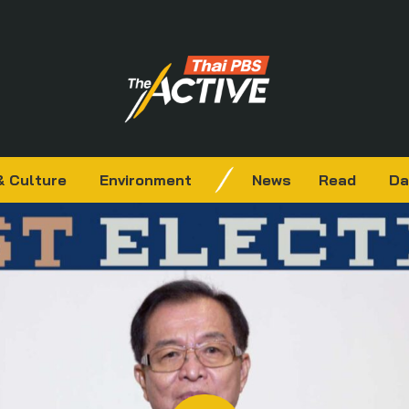
& Culture
Environment
News
Read
Da