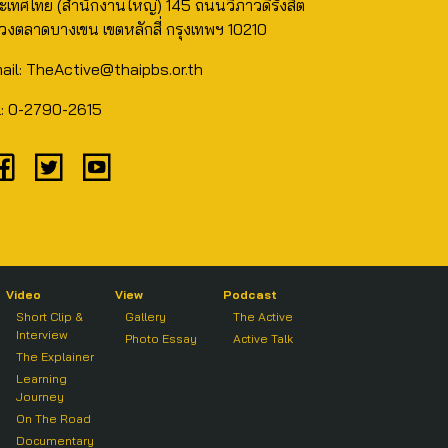
ะเทศไทย (สำนักงานใหญ่) 145 ถนนวิภาวดีรังสิต
วงตลาดบางเขน เขตหลักสี่ กรุงเทพฯ 10210
ail: TheActive@thaipbs.or.th
l: 0-2790-2615
Video
View
Podcast
Short Clip &
Gallery
The Active
Interview
Photo Essay
Active Talk
The Explainer
Learning
Journey
On The Road
Documentary