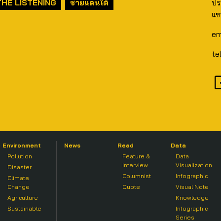
THE LISTENING
ชายแดนใต้
ปร
แข
em
te
Environment
News
Read
Data
Pollution
Feature &
Data
Interview
Visualization
Disaster
Columnist
Infographic
Climate
Change
Quote
Visual Note
Agriculture
Knowledge
Sustainable
Infographic
Series