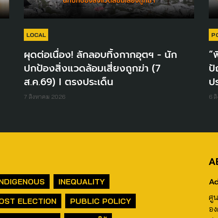
LOCAL
P
ผุดต่อเนื่อง! ลักลอบทิ้งกากอุตฯ - นัก
“พ
ปกป้องสิ่งแวดล้อมเสี่ยงถูกฆ่า (7
ปั
ส.ค.69) I ตรงประเด็น
ปร
7 สิงหาคม 2026
6 ส
A
Ad
INDIGENOUS
INEQUALITY
ศู
OST ELECTION
PUBLIC POLICY
อง