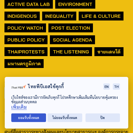
ACTIVE DATA LAB
ENVIRONMENT
INDIGENOUS
INEQUALITY
LIFE & CULTURE
POLICY WATCH
POST ELECTION
PUBLIC POLICY
SOCIAL AGENDA
THAIPROTESTS
THE LISTENING
ชายแดนใต้
มหานครภูมิภาค
SEARCH
ไทยพีบีเอสใช้คุกกี้
EN
TH
เว็บไซต์ของเรามีการจัดเก็บคุกกี้ โปรดศึกษาเพิ่มเติมที่นโยบายคุ้มครอง
ข้อมูลส่วนบุคคล
เพิ่มเติม
ABOUT US & CONTACT US
ยอมรับทั้งหมด
ไม่ยอมรับทั้งหมด
ปิด
Address:
ศูนย์สื่อสารวาระทางสังคมและนโยบายสาธารณะ องค์การกระจาย