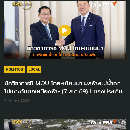
POLITICS
LOCAL
นักวิชาการชี้ MOU ไทย-เมียนมา มลพิษแม่น้ำกก
ไม่แตะต้นตอเหมืองพิษ (7 ส.ค.69) I ตรงประเด็น
7 สิงหาคม 2026