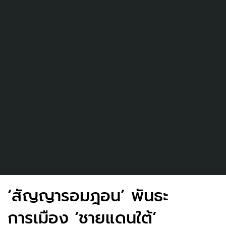
‘สัญญารอมฎอน’ พันธะ
การเมือง ‘ชายแดนใต้’