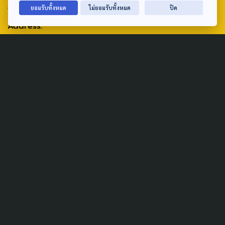
ABOUT US & CONTACT US
ยอมรับทั้งหมด
ไม่ยอมรับทั้งหมด
ปิด
Address:
ศูนย์สื่อสารวาระทางสังคมและนโยบายสาธารณะ องค์การกระจาย
เสียงและแพร่ภาพสาธารณะแห่งประเทศไทย (สำนักงานใหญ่) 145
ถนนวิภาวดีรังสิต แขวงตลาดบางเขน เขตหลักสี่ กรุงเทพฯ 10210
email: TheActive@thaipbs.or.th
tel: 0-2790-2615
Public Policy
Social Agenda
Life & Culture
Politics
Social Movement
Global
Law & Rights
Decentralization
Urban