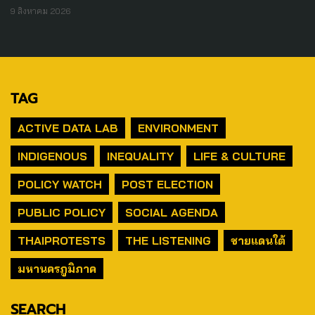
9 สิงหาคม 2026
TAG
ACTIVE DATA LAB
ENVIRONMENT
INDIGENOUS
INEQUALITY
LIFE & CULTURE
POLICY WATCH
POST ELECTION
PUBLIC POLICY
SOCIAL AGENDA
THAIPROTESTS
THE LISTENING
ชายแดนใต้
มหานครภูมิภาค
SEARCH