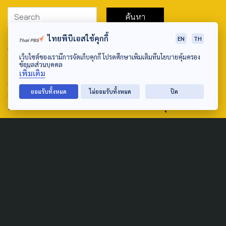
ไทยพีบีเอสใช้คุกกี้
EN
TH
ABOUT US & CONTACT US
เว็บไซต์ของเรามีการจัดเก็บคุกกี้ โปรดศึกษาเพิ่มเติมที่นโยบายคุ้มครอง
ข้อมูลส่วนบุคคล
Address:
เพิ่มเติม
ศูนย์สื่อสารวาระทางสังคมและนโยบายสาธารณะ องค์การกระจาย
ยอมรับทั้งหมด
ไม่ยอมรับทั้งหมด
ปิด
เสียงและแพร่ภาพสาธารณะแห่งประเทศไทย (สำนักงานใหญ่) 145
ถนนวิภาวดีรังสิต แขวงตลาดบางเขน เขตหลักสี่ กรุงเทพฯ 10210
email: TheActive@thaipbs.or.th
tel: 0-2790-2615