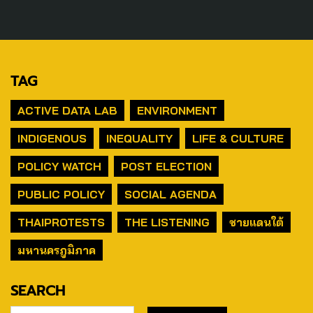
TAG
ACTIVE DATA LAB
ENVIRONMENT
INDIGENOUS
INEQUALITY
LIFE & CULTURE
POLICY WATCH
POST ELECTION
PUBLIC POLICY
SOCIAL AGENDA
THAIPROTESTS
THE LISTENING
ชายแดนใต้
มหานครภูมิภาค
SEARCH