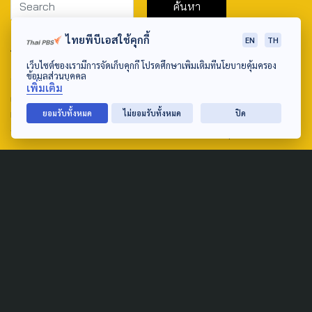
ไทยพีบีเอสใช้คุกกี้
EN
TH
ABOUT US & CONTACT US
เว็บไซต์ของเรามีการจัดเก็บคุกกี้ โปรดศึกษาเพิ่มเติมที่นโยบายคุ้มครอง
Address:
ข้อมูลส่วนบุคคล
เพิ่มเติม
ศูนย์สื่อสารวาระทางสังคมและนโยบายสาธารณะ องค์การกระจาย
เสียงและแพร่ภาพสาธารณะแห่งประเทศไทย (สำนักงานใหญ่) 145
ยอมรับทั้งหมด
ไม่ยอมรับทั้งหมด
ปิด
ถนนวิภาวดีรังสิต แขวงตลาดบางเขน เขตหลักสี่ กรุงเทพฯ 10210
email: TheActive@thaipbs.or.th
tel: 0-2790-2615