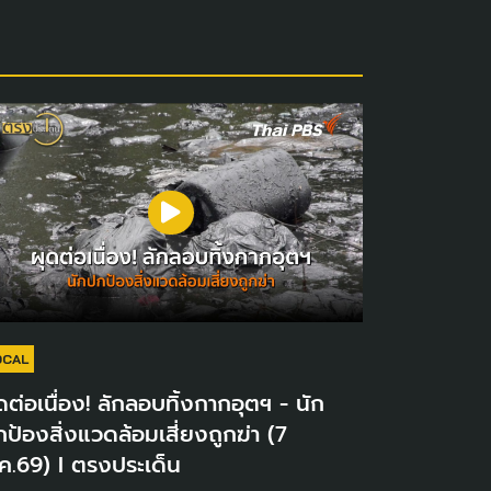
OCAL
ดต่อเนื่อง! ลักลอบทิ้งกากอุตฯ - นัก
ป้องสิ่งแวดล้อมเสี่ยงถูกฆ่า (7
ค.69) I ตรงประเด็น