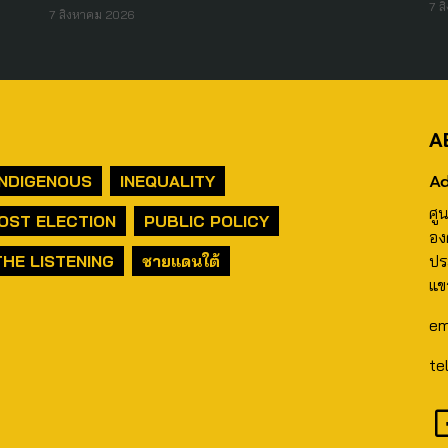
7 ส
7 สิงหาคม 2026
A
Ad
INDIGENOUS
INEQUALITY
ศู
OST ELECTION
PUBLIC POLICY
อง
THE LISTENING
ชายแดนใต้
ปร
แข
em
te