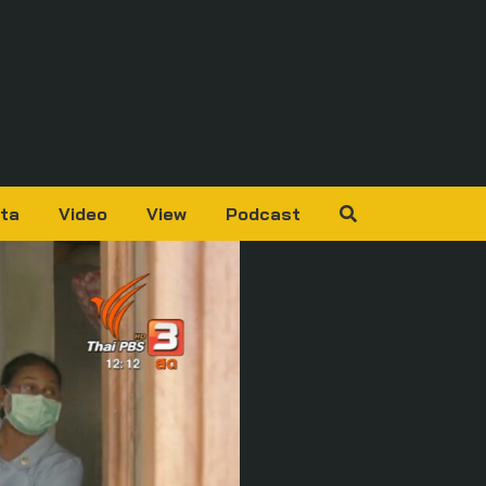
ta
Video
View
Podcast