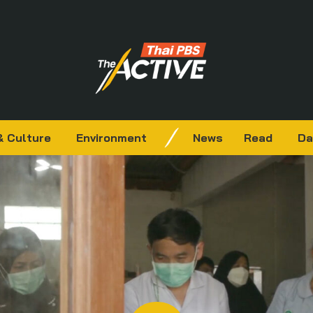
& Culture
Environment
News
Read
Da