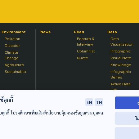
Environment
News
Read
Data
Pollution
Feature &
Data
Interview
Visualization
Disaster
Columnist
Infographic
Climate
Change
Quote
Visual Note
Agriculture
Knowledge
Sustainable
Infographic
Series
Active Data
Lab
คุกกี้
EN
TH
บคุกกี้ โปรดศึกษาเพิ่มเติมที่นโยบายคุ้มครองข้อมูลส่วนบุคคล
ไม