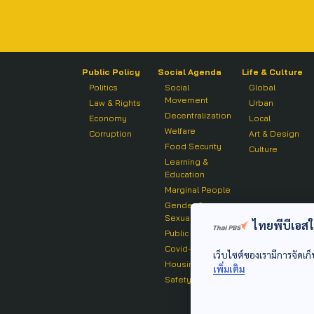
Public Policy
Social Agenda
Life & Culture
Politics
Social
Global
Movement
Law & Rights
Urban
Decentralization
Economy
Local
Welfare
Corruption
Art & Design
Food Security
Culture
Learning &
Education
Marginal People
Gender &
Sexuality
ไทยพีบีเอสใช้
Public Health
Covid-19
เว็บไซต์ของเรามีการจัดเก็
Housing
เพิ่มเติม
Safety