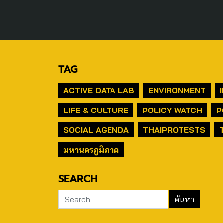
TAG
ACTIVE DATA LAB
ENVIRONMENT
LIFE & CULTURE
POLICY WATCH
P
SOCIAL AGENDA
THAIPROTESTS
มหานครภูมิภาค
SEARCH