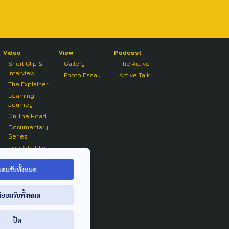
Video
View
Podcast
Short Clip &
Gallery
The Active
Interview
Photo Essay
Active Talk
The Explainer
Learning
Journey
On The Road
Documentary
Series
Live & Public
Forum
On air Clip
ยอมรับทั้งหมด
่ยอมรับทั้งหมด
ปิด