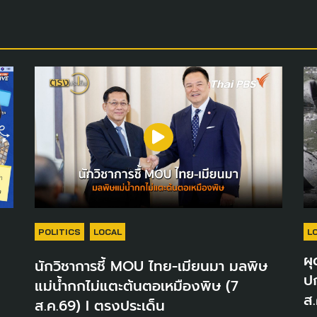
POLITICS
LOCAL
L
ผุ
นักวิชาการชี้ MOU ไทย-เมียนมา มลพิษ
ปก
แม่น้ำกกไม่แตะต้นตอเหมืองพิษ (7
ส.
ส.ค.69) I ตรงประเด็น