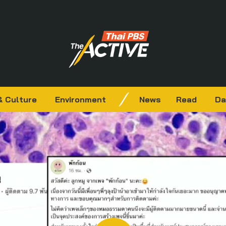
& Culture
Environment
News
Read
Da