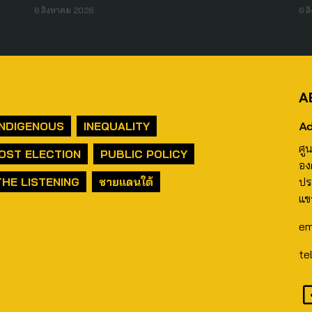
6 สิงหาคม 2026
6 ส
A
Ad
INDIGENOUS
INEQUALITY
ศู
OST ELECTION
PUBLIC POLICY
อง
THE LISTENING
ชายแดนใต้
ปร
แข
em
te