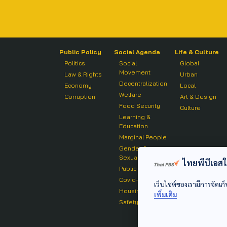
Public Policy
Social Agenda
Life & Culture
Politics
Social
Global
Movement
Law & Rights
Urban
Decentralization
Economy
Local
Welfare
Corruption
Art & Design
Food Security
Culture
Learning &
Education
Marginal People
Gender &
Sexuality
ไทยพีบีเอสใช้
Public Health
Covid-19
เว็บไซต์ของเรามีการจัดเก็
Housing
เพิ่มเติม
Safety