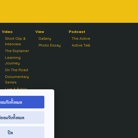
Video
View
Podcast
Short Clip &
Gallery
The Active
Interview
Photo Essay
Active Talk
The Explainer
Learning
Journey
On The Road
Documentary
Series
Live & Public
Forum
On air Clip
ยอมรับทั้งหมด
่ยอมรับทั้งหมด
ปิด