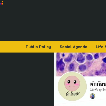
Public Policy
Social Agenda
Life 