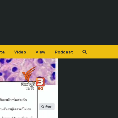
ta
Video
View
Podcast