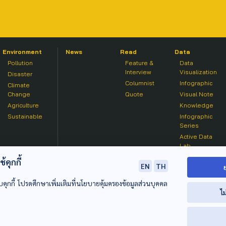
Environment
News
Read
Data
Pollution
Feature &
Data
Interview
Visualization
Disaster
Columnist
Infographic
Climate
Change
Quote
Visual Note
Agriculture
Knowledge
Sustainable
Infographic
Series
Active Data
Lab
คุกกี้
EN
TH
บคุกกี้ โปรดศึกษาเพิ่มเติมที่นโยบายคุ้มครองข้อมูลส่วนบุคคล
ไม