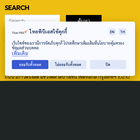
SEARCH
ไทยพีบีเอสใช้คุกกี้
EN
TH
ABOUT US & CONTACT US
เว็บไซต์ของเรามีการจัดเก็บคุกกี้ โปรดศึกษาเพิ่มเติมที่นโยบายคุ้มครอง
ข้อมูลส่วนบุคคล
Address:
เพิ่มเติม
ศูนย์สื่อสารวาระทางสังคมและนโยบายสาธารณะ องค์การกระจาย
ยอมรับทั้งหมด
ไม่ยอมรับทั้งหมด
ปิด
เสียงและแพร่ภาพสาธารณะแห่งประเทศไทย (สำนักงานใหญ่) 145
ถนนวิภาวดีรังสิต แขวงตลาดบางเขน เขตหลักสี่ กรุงเทพฯ 10210
email: TheActive@thaipbs.or.th
tel: 0-2790-2615