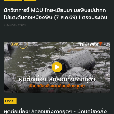
นักวิชาการชี้ MOU ไทย-เมียนมา มลพิษแม่น้ำกก
ไม่แตะต้นตอเหมืองพิษ (7 ส.ค.69) I ตรงประเด็น
7 สิงหาคม 2026
LOCAL
ผุดต่อเนื่อง! ลักลอบทิ้งกากอุตฯ - นักปกป้องสิ่ง