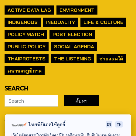
ACTIVE DATA LAB
ENVIRONMENT
INDIGENOUS
INEQUALITY
LIFE & CULTURE
POLICY WATCH
POST ELECTION
PUBLIC POLICY
SOCIAL AGENDA
THAIPROTESTS
THE LISTENING
ชายแดนใต้
มหานครภูมิภาค
SEARCH
ABOUT US & CONTACT US
ไทยพีบีเอสใช้คุกกี้
EN
TH
Address:
เว็บไซต์ของเรามีการจัดเก็บคุกกี้ โปรดศึกษาเพิ่มเติมที่นโยบายคุ้มครอง