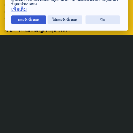
ข้อมูลส่วนบุคคล
ศูนย์สื่อสารวาระทางสังคมและนโยบายสาธารณะ องค์การกระจาย
เพิ่มเติม
เสียงและแพร่ภาพสาธารณะแห่งประเทศไทย (สำนักงานใหญ่) 145
ถนนวิภาวดีรังสิต แขวงตลาดบางเขน เขตหลักสี่ กรุงเทพฯ 10210
ยอมรับทั้งหมด
ไม่ยอมรับทั้งหมด
ปิด
email: TheActive@thaipbs.or.th
tel: 0-2790-2615
Public Policy
Social Agenda
Life & Culture
Politics
Social Movement
Global
Law & Rights
Decentralization
Urban
Economy
Welfare
Local
Corruption
Food Security
Art & Design
Learning &
Culture