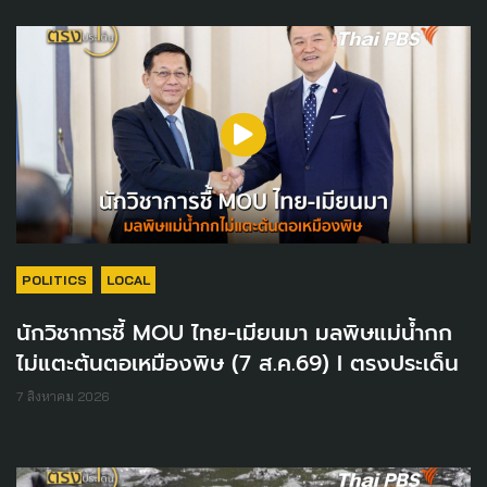
POLITICS
LOCAL
นักวิชาการชี้ MOU ไทย-เมียนมา มลพิษแม่น้ำกก
ไม่แตะต้นตอเหมืองพิษ (7 ส.ค.69) I ตรงประเด็น
7 สิงหาคม 2026