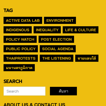
TAG
ACTIVE DATA LAB
ENVIRONMENT
INDIGENOUS
INEQUALITY
LIFE & CULTURE
POLICY WATCH
POST ELECTION
PUBLIC POLICY
SOCIAL AGENDA
THAIPROTESTS
THE LISTENING
ชายแดนใต้
มหานครภูมิภาค
SEARCH
ABOUT US & CONTACT US