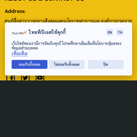
Address:
ศูนย์สื่อสารวาระทางสังคมและนโยบายสาธารณะ องค์การกระจาย
เสียงและแพร่ภาพสาธารณะแห่งประเทศไทย (สำนักงานใหญ่) 145
ไทยพีบีเอสใช้คุกกี้
EN
TH
ถนนวิภาวดีรังสิต แขวงตลาดบางเขน เขตหลักสี่ กรุงเทพฯ 10210
เว็บไซต์ของเรามีการจัดเก็บคุกกี้ โปรดศึกษาเพิ่มเติมที่นโยบายคุ้มครอง
email: TheActive@thaipbs.or.th
ข้อมูลส่วนบุคคล
เพิ่มเติม
tel: 0-2790-2615
ยอมรับทั้งหมด
ไม่ยอมรับทั้งหมด
ปิด
Public Policy
Social Agenda
Life & Culture
Politics
Social Movement
Global
Law & Rights
Decentralization
Urban
Economy
Welfare
Local