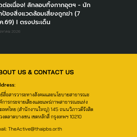
ดต่อเนื่อง! ลักลอบทิ้งกากอุตฯ - นัก
ป้องสิ่งแวดล้อมเสี่ยงถูกฆ่า (7
ค.69) I ตรงประเด็น
ิงหาคม 2026
BOUT US & CONTACT US
dress:
นย์สื่อสารวาระทางสังคมและนโยบายสาธารณะ
ค์การกระจายเสียงและแพร่ภาพสาธารณะแห่ง
ะเทศไทย (สำนักงานใหญ่) 145 ถนนวิภาวดีรังสิต
วงตลาดบางเขน เขตหลักสี่ กรุงเทพฯ 10210
ail: TheActive@thaipbs.or.th