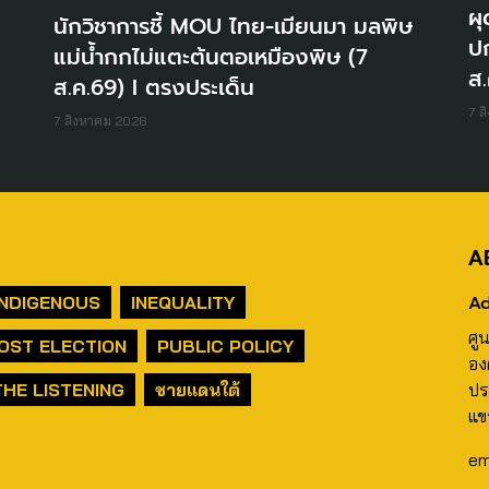
ผุ
นักวิชาการชี้ MOU ไทย-เมียนมา มลพิษ
ปก
แม่น้ำกกไม่แตะต้นตอเหมืองพิษ (7
ส.
ส.ค.69) I ตรงประเด็น
7 ส
7 สิงหาคม 2026
A
Ad
INDIGENOUS
INEQUALITY
ศู
OST ELECTION
PUBLIC POLICY
อง
THE LISTENING
ชายแดนใต้
ปร
แข
em