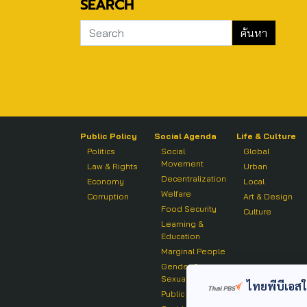
SEARCH
Public Policy
Social Agenda
Life & Culture
Politics
Social
Global
Movement
Law & Rights
Urban
Decentralization
Economy
Local
Welfare
Corruption
Art & Design
Food Security
Culture
Learning &
Education
Marginal People
Gender &
Sexuality
ไทยพีบีเอสใช้
Public Health