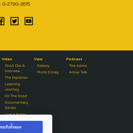
l: 0-2790-2615
Video
View
Podcast
Short Clip &
Gallery
The Active
Interview
Photo Essay
Active Talk
The Explainer
Learning
Journey
On The Road
Documentary
Series
Live & Public
Forum
On air Clip
ยอมรับทั้งหมด