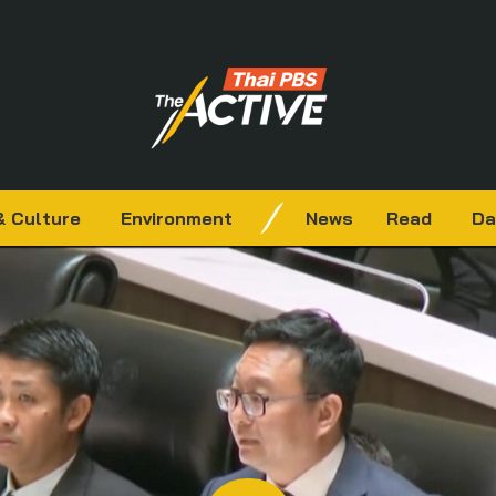
& Culture
Environment
News
Read
Da