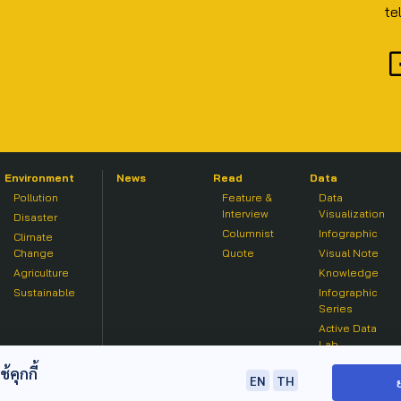
te
Environment
News
Read
Data
Pollution
Feature &
Data
Interview
Visualization
Disaster
Columnist
Infographic
Climate
Change
Quote
Visual Note
Agriculture
Knowledge
Sustainable
Infographic
Series
Active Data
Lab
คุกกี้
EN
TH