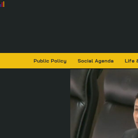
Public Policy
Social Agenda
Life 