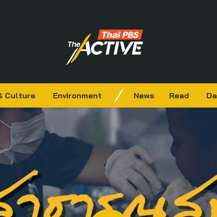
& Culture
Environment
News
Read
Da