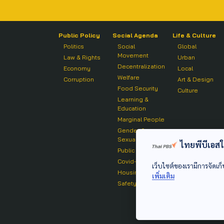
Public Policy
Social Agenda
Life & Culture
Politics
Social
Global
Movement
Law & Rights
Urban
Decentralization
Economy
Local
Welfare
Corruption
Art & Design
Food Security
Culture
Learning &
Education
Marginal People
Gender &
Sexuality
ไทยพีบีเอสใช้
Public Health
Covid-19
เว็บไซต์ของเรามีการจัดเก็
Housing
เพิ่มเติม
Safety