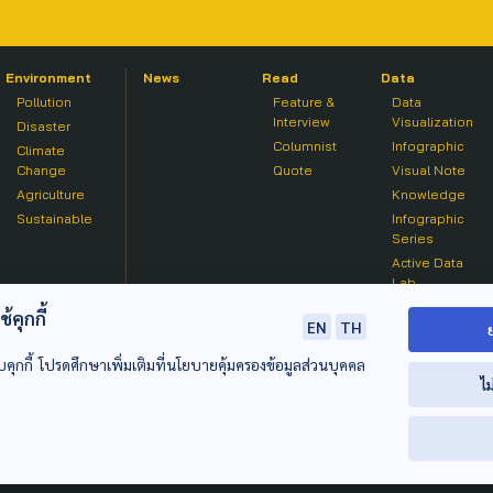
Environment
News
Read
Data
Pollution
Feature &
Data
Interview
Visualization
Disaster
Columnist
Infographic
Climate
Change
Quote
Visual Note
Agriculture
Knowledge
Sustainable
Infographic
Series
Active Data
Lab
คุกกี้
EN
TH
บคุกกี้ โปรดศึกษาเพิ่มเติมที่นโยบายคุ้มครองข้อมูลส่วนบุคคล
ไม
© 2020 องค์การกระจายเสียงและแพร่ภาพสาธารณะแห่งประเทศไท