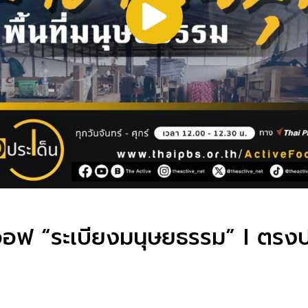
ิกออฟ “ระเบียงมนุษยธรรม” I ตรงป