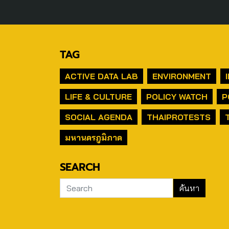
TAG
ACTIVE DATA LAB
ENVIRONMENT
LIFE & CULTURE
POLICY WATCH
P
SOCIAL AGENDA
THAIPROTESTS
มหานครภูมิภาค
SEARCH