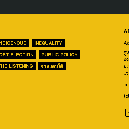
A
Ad
INDIGENOUS
INEQUALITY
ศู
OST ELECTION
PUBLIC POLICY
อง
THE LISTENING
ชายแดนใต้
ปร
แข
em
te