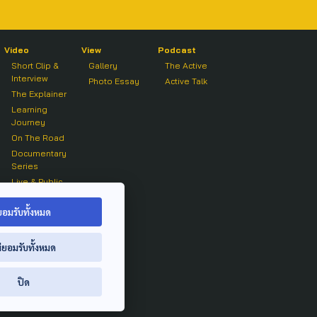
Video
View
Podcast
Short Clip &
Gallery
The Active
Interview
Photo Essay
Active Talk
The Explainer
Learning
Journey
On The Road
Documentary
Series
Live & Public
Forum
On air Clip
ยอมรับทั้งหมด
่ยอมรับทั้งหมด
ปิด
ย