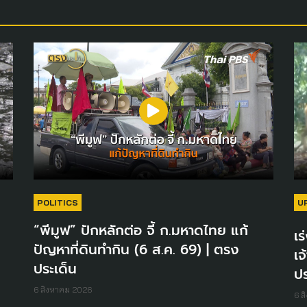
POLITICS
U
“พีมูฟ” ปักหลักต่อ จี้ ก.มหาดไทย แก้
เร
ปัญหาที่ดินทำกิน (6 ส.ค. 69) | ตรง
เจ
ประเด็น
ปร
6 สิงหาคม 2026
6 ส