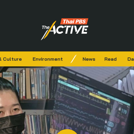
& Culture
Environment
News
Read
Da