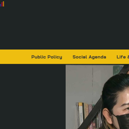
Public Policy
Social Agenda
Life 