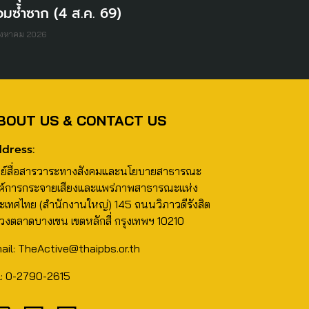
วมซ้ำซาก (4 ส.ค. 69)
ิงหาคม 2026
BOUT US & CONTACT US
dress:
นย์สื่อสารวาระทางสังคมและนโยบายสาธารณะ
ค์การกระจายเสียงและแพร่ภาพสาธารณะแห่ง
ะเทศไทย (สำนักงานใหญ่) 145 ถนนวิภาวดีรังสิต
วงตลาดบางเขน เขตหลักสี่ กรุงเทพฯ 10210
ail: TheActive@thaipbs.or.th
l: 0-2790-2615