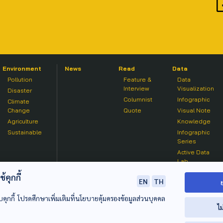
Environment
News
Read
Data
Pollution
Feature &
Data
Interview
Visualization
Disaster
Columnist
Infographic
Climate
Change
Quote
Visual Note
Agriculture
Knowledge
Sustainable
Infographic
Series
Active Data
Lab
คุกกี้
EN
TH
บคุกกี้ โปรดศึกษาเพิ่มเติมที่นโยบายคุ้มครองข้อมูลส่วนบุคคล
ไม