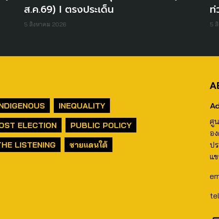
ส.ค.69) I ตรงประเด็น
ท่
5 สิงหาคม 2026
5 ส
A
Ad
INDIGENOUS
INEQUALITY
ศู
OST ELECTION
PUBLIC POLICY
อง
THE LISTENING
ชายแดนใต้
ปร
แข
em
te