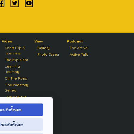
Video
View
Podcast
Short Clip &
Gallery
The Active
Interview
Photo Essay
Active Talk
The Explainer
Learning
Journey
On The Road
Documentary
Series
Live & Public
Forum
On air Clip
ยอมรับทั้งหมด
่ยอมรับทั้งหมด