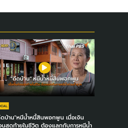
OCAL
ีดบ้าน"หนีน้ำหนี้สินพอกพูน เมื่อเงิน
อนสุดท้ายในชีวิต ต้องแลกกับการหนีน้ำ