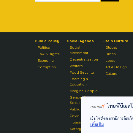
Public Policy
Social Agenda
Life & Culture
Politics
Social
Global
Movement
Law & Rights
Urban
Decentralization
Economy
Local
Welfare
Corruption
Art & Design
Food Security
Culture
Learning &
Education
Marginal People
Gender &
Sexuality
ไทยพีบีเอสใช้
Public Health
Covid-19
เว็บไซต์ของเรามีการจัดเก็
Housing
เพิ่มเติม
Safety