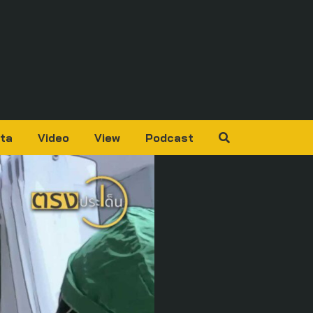
ta
Video
View
Podcast