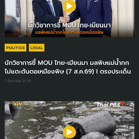
POLITICS
LOCAL
นักวิชาการชี้ MOU ไทย-เมียนมา มลพิษแม่น้ำกก
ไม่แตะต้นตอเหมืองพิษ (7 ส.ค.69) I ตรงประเด็น
7 สิงหาคม 2026