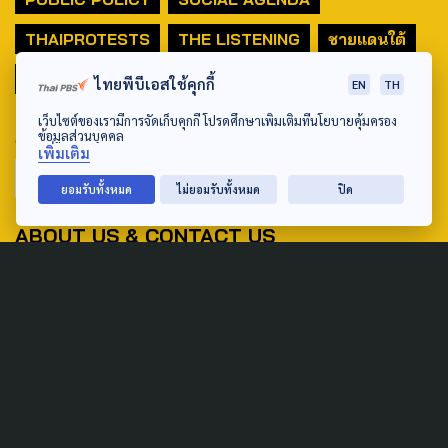
THAIPROTESTS
THE LISTENING
ชายแดนใต้
มหานครภูมิภาค
ไทยพีบีเอสใช้คุกกี้
EN
TH
เว็บไซต์ของเรามีการจัดเก็บคุกกี้ โปรดศึกษาเพิ่มเติมที่นโยบายคุ้มครอง
SEARCH
ข้อมูลส่วนบุคคล
เพิ่มเติม
ยอมรับทั้งหมด
ไม่ยอมรับทั้งหมด
ปิด
ABOUT US & CONTACT US
Address:
ศูนย์สื่อสารวาระทางสังคมและนโยบายสาธารณะ องค์การกระจาย
เสียงและแพร่ภาพสาธารณะแห่งประเทศไทย (สำนักงานใหญ่) 145
ถนนวิภาวดีรังสิต แขวงตลาดบางเขน เขตหลักสี่ กรุงเทพฯ 10210
email: TheActive@thaipbs.or.th
tel: 0-2790-2615