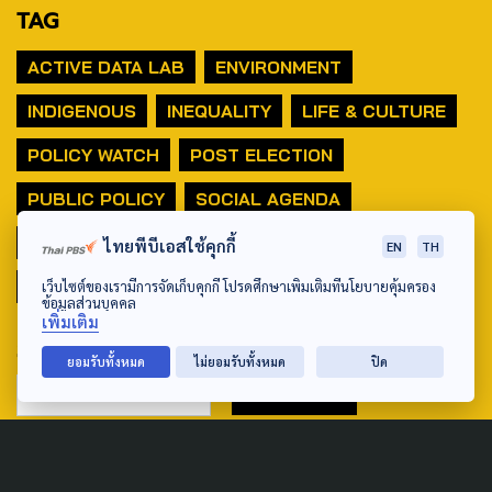
TAG
ACTIVE DATA LAB
ENVIRONMENT
INDIGENOUS
INEQUALITY
LIFE & CULTURE
POLICY WATCH
POST ELECTION
PUBLIC POLICY
SOCIAL AGENDA
THAIPROTESTS
THE LISTENING
ชายแดนใต้
ไทยพีบีเอสใช้คุกกี้
EN
TH
มหานครภูมิภาค
เว็บไซต์ของเรามีการจัดเก็บคุกกี้ โปรดศึกษาเพิ่มเติมที่นโยบายคุ้มครอง
ข้อมูลส่วนบุคคล
เพิ่มเติม
SEARCH
ยอมรับทั้งหมด
ไม่ยอมรับทั้งหมด
ปิด
ABOUT US & CONTACT US