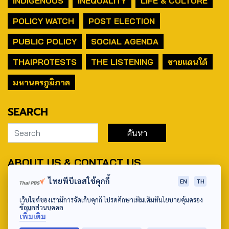
INDIGENOUS
INEQUALITY
LIFE & CULTURE
POLICY WATCH
POST ELECTION
PUBLIC POLICY
SOCIAL AGENDA
THAIPROTESTS
THE LISTENING
ชายแดนใต้
มหานครภูมิภาค
SEARCH
ABOUT US & CONTACT US
ไทยพีบีเอสใช้คุกกี้
EN
TH
Address:
ศูนย์สื่อสารวาระทางสังคมและนโยบายสาธารณะ องค์การกระจาย
เว็บไซต์ของเรามีการจัดเก็บคุกกี้ โปรดศึกษาเพิ่มเติมที่นโยบายคุ้มครอง
ข้อมูลส่วนบุคคล
เสียงและแพร่ภาพสาธารณะแห่งประเทศไทย (สำนักงานใหญ่) 145
เพิ่มเติม
ถนนวิภาวดีรังสิต แขวงตลาดบางเขน เขตหลักสี่ กรุงเทพฯ 10210