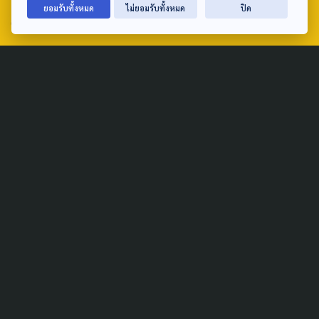
ยอมรับทั้งหมด
ไม่ยอมรับทั้งหมด
ปิด
email: TheActive@thaipbs.or.th
tel: 0-2790-2615
Public Policy
Social Agenda
Life & Culture
Politics
Social Movement
Global
Law & Rights
Decentralization
Urban
Economy
Welfare
Local
Corruption
Food Security
Art & Design
Learning &
Culture
Education
Marginal People
Gender &
Sexuality