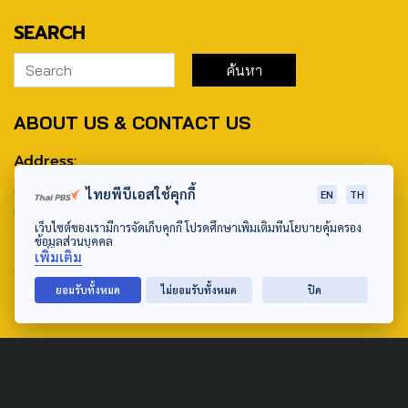
SEARCH
ABOUT US & CONTACT US
Address:
ศูนย์สื่อสารวาระทางสังคมและนโยบายสาธารณะ องค์การกระจาย
ไทยพีบีเอสใช้คุกกี้
EN
TH
เสียงและแพร่ภาพสาธารณะแห่งประเทศไทย (สำนักงานใหญ่) 145
เว็บไซต์ของเรามีการจัดเก็บคุกกี้ โปรดศึกษาเพิ่มเติมที่นโยบายคุ้มครอง
ถนนวิภาวดีรังสิต แขวงตลาดบางเขน เขตหลักสี่ กรุงเทพฯ 10210
ข้อมูลส่วนบุคคล
เพิ่มเติม
email: TheActive@thaipbs.or.th
ยอมรับทั้งหมด
ไม่ยอมรับทั้งหมด
ปิด
tel: 0-2790-2615