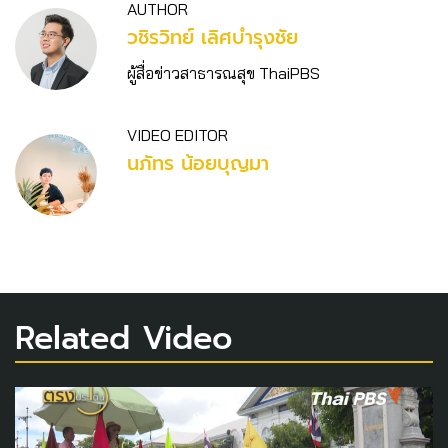
AUTHOR
วชิร​วิทย์​ เลิศบำรุงชัย
ผู้สื่อข่าวสาธารณสุข ThaiPBS
VIDEO EDITOR
นภัทร น้อยบุญมา
Related Video