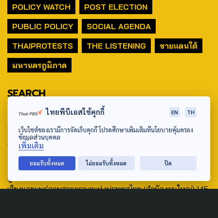
POLICY WATCH
POST ELECTION
PUBLIC POLICY
SOCIAL AGENDA
THAIPROTESTS
THE LISTENING
ชายแดนใต้
มหานครภูมิภาค
SEARCH
ไทยพีบีเอสใช้คุกกี้
EN
TH
เว็บไซต์ของเรามีการจัดเก็บคุกกี้ โปรดศึกษาเพิ่มเติมที่นโยบายคุ้มครอง
ข้อมูลส่วนบุคคล
ABOUT US & CONTACT US
เพิ่มเติม
Address:
ยอมรับทั้งหมด
ไม่ยอมรับทั้งหมด
ปิด
ศูนย์สื่อสารวาระทางสังคมและนโยบายสาธารณะ องค์การกระจาย
เสียงและแพร่ภาพสาธารณะแห่งประเทศไทย (สำนักงานใหญ่) 145
ถนนวิภาวดีรังสิต แขวงตลาดบางเขน เขตหลักสี่ กรุงเทพฯ 10210