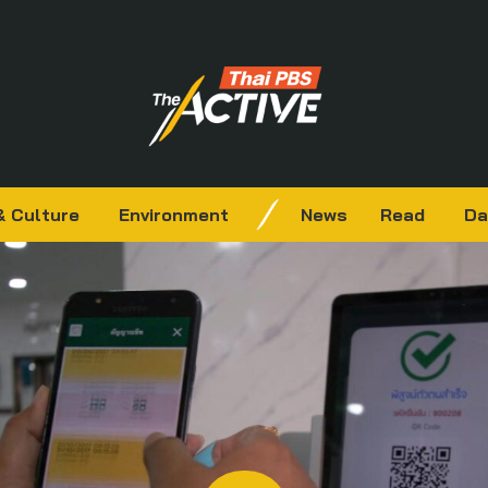
& Culture
Environment
News
Read
Da