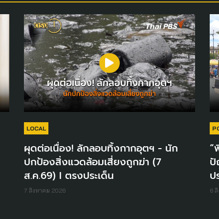
LOCAL
P
ผุดต่อเนื่อง! ลักลอบทิ้งกากอุตฯ - นัก
“พ
ปกป้องสิ่งแวดล้อมเสี่ยงถูกฆ่า (7
ปั
ส.ค.69) I ตรงประเด็น
ปร
7 สิงหาคม 2026
6 ส