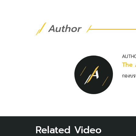
Author
AUTH
The 
กองบร
Related Video