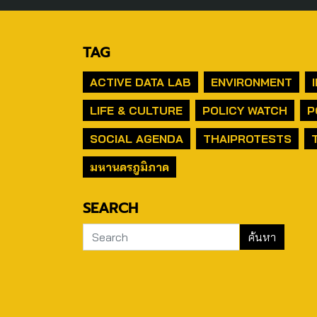
TAG
ACTIVE DATA LAB
ENVIRONMENT
LIFE & CULTURE
POLICY WATCH
P
SOCIAL AGENDA
THAIPROTESTS
มหานครภูมิภาค
SEARCH