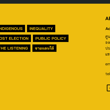
A
Ad
INDIGENOUS
INEQUALITY
ศู
OST ELECTION
PUBLIC POLICY
อง
THE LISTENING
ชายแดนใต้
ปร
แข
em
te