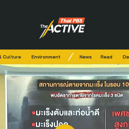
& Culture
Environment
News
Read
Da