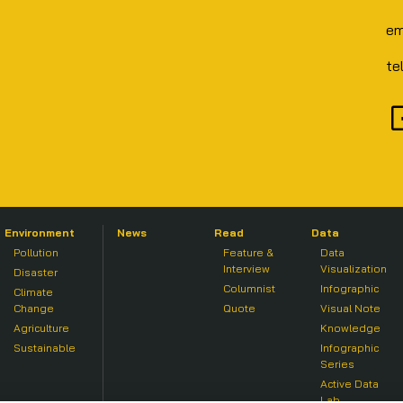
em
te
Environment
News
Read
Data
Pollution
Feature &
Data
Interview
Visualization
Disaster
Columnist
Infographic
Climate
Change
Quote
Visual Note
Agriculture
Knowledge
Sustainable
Infographic
Series
Active Data
Lab