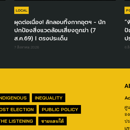
LOCAL
P
ผุดต่อเนื่อง! ลักลอบทิ้งกากอุตฯ - นัก
“พ
ปกป้องสิ่งแวดล้อมเสี่ยงถูกฆ่า (7
ปั
ส.ค.69) I ตรงประเด็น
ปร
7 สิงหาคม 2026
6 ส
A
Ad
INDIGENOUS
INEQUALITY
ศู
OST ELECTION
PUBLIC POLICY
อง
THE LISTENING
ชายแดนใต้
ปร
แข