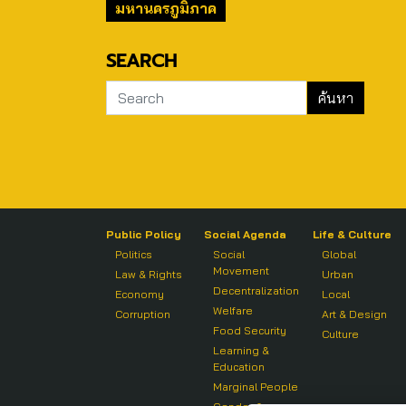
มหานครภูมิภาค
SEARCH
Public Policy
Social Agenda
Life & Culture
Politics
Social
Global
Movement
Law & Rights
Urban
Decentralization
Economy
Local
Welfare
Corruption
Art & Design
Food Security
Culture
Learning &
Education
Marginal People