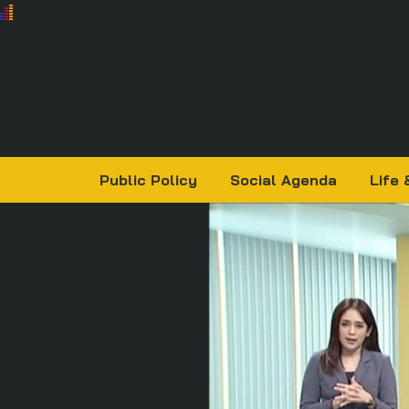
Public Policy
Social Agenda
Life 