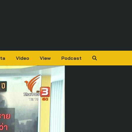
ta
Video
View
Podcast