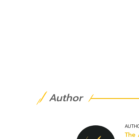
Author
AUTH
The 