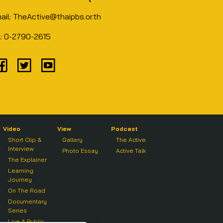
ail: TheActive@thaipbs.or.th
l: 0-2790-2615
Video
View
Podcast
Short Clip &
Gallery
The Active
Interview
Photo Essay
Active Talk
The Explainer
Learning
Journey
On The Road
Documentary
Series
Live & Public