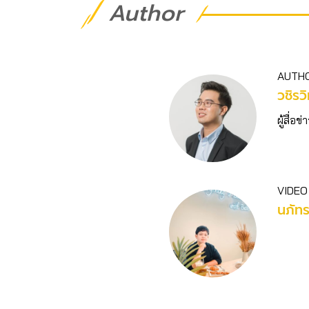
Author
AUTH
วชิร​ว
ผู้สื่
VIDEO
นภัท