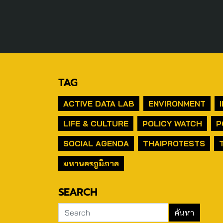
TAG
ACTIVE DATA LAB
ENVIRONMENT
LIFE & CULTURE
POLICY WATCH
P
SOCIAL AGENDA
THAIPROTESTS
มหานครภูมิภาค
SEARCH