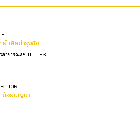
OR
ิทย์​ เลิศบำรุงชัย
อข่าวสาธารณสุข ThaiPBS
 EDITOR
ร น้อยบุญมา