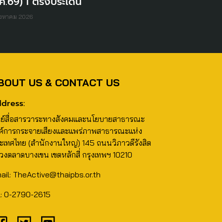
ค.69) I ตรงประเด็น
ิงหาคม 2026
BOUT US & CONTACT US
dress:
นย์สื่อสารวาระทางสังคมและนโยบายสาธารณะ
ค์การกระจายเสียงและแพร่ภาพสาธารณะแห่ง
ะเทศไทย (สำนักงานใหญ่) 145 ถนนวิภาวดีรังสิต
วงตลาดบางเขน เขตหลักสี่ กรุงเทพฯ 10210
ail: TheActive@thaipbs.or.th
l: 0-2790-2615