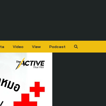
ta
Video
View
Podcast