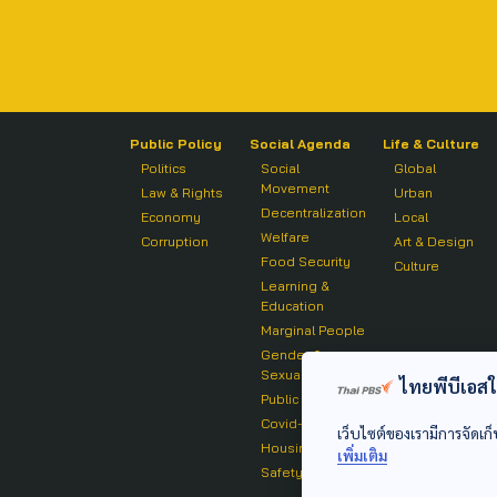
Public Policy
Social Agenda
Life & Culture
Politics
Social
Global
Movement
Law & Rights
Urban
Decentralization
Economy
Local
Welfare
Corruption
Art & Design
Food Security
Culture
Learning &
Education
Marginal People
Gender &
Sexuality
ไทยพีบีเอสใช้
Public Health
Covid-19
เว็บไซต์ของเรามีการจัดเก็
Housing
เพิ่มเติม
Safety