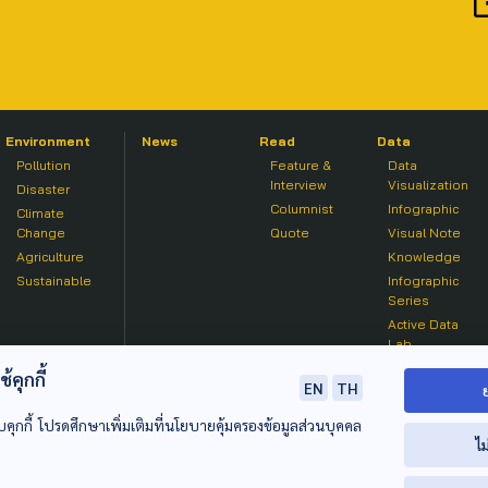
Environment
News
Read
Data
Pollution
Feature &
Data
Interview
Visualization
Disaster
Columnist
Infographic
Climate
Change
Quote
Visual Note
Agriculture
Knowledge
Sustainable
Infographic
Series
Active Data
Lab
คุกกี้
EN
TH
บคุกกี้ โปรดศึกษาเพิ่มเติมที่นโยบายคุ้มครองข้อมูลส่วนบุคคล
ไม