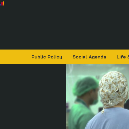
Public Policy
Social Agenda
Life 