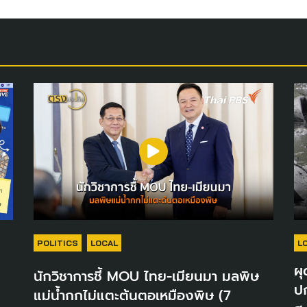
POLITICS
LOCAL
L
ผุ
นักวิชาการชี้ MOU ไทย-เมียนมา มลพิษ
ปก
แม่น้ำกกไม่แตะต้นตอเหมืองพิษ (7