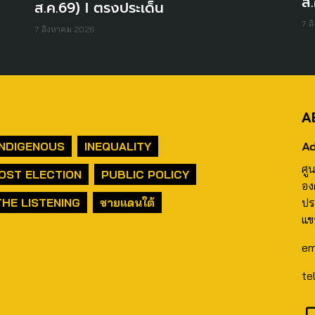
ส.
ส.ค.69) I ตรงประเด็น
7 ส
7 สิงหาคม 2026
A
Ad
INDIGENOUS
INEQUALITY
ศู
OST ELECTION
PUBLIC POLICY
อง
THE LISTENING
ชายแดนใต้
ปร
แข
em
te