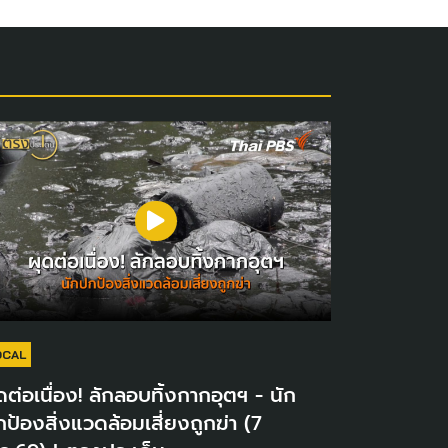
OCAL
ดต่อเนื่อง! ลักลอบทิ้งกากอุตฯ - นัก
ป้องสิ่งแวดล้อมเสี่ยงถูกฆ่า (7