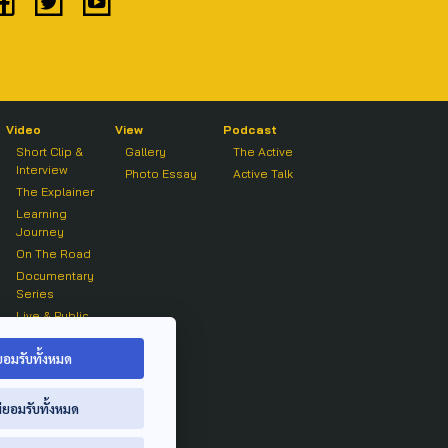
Video
View
Podcast
Short Clip &
Gallery
The Active
Interview
Photo Essay
Active Talk
The Explainer
Learning
Journey
On The Road
Documentary
Series
Live & Public
Forum
On air Clip
ยอมรับทั้งหมด
่ยอมรับทั้งหมด