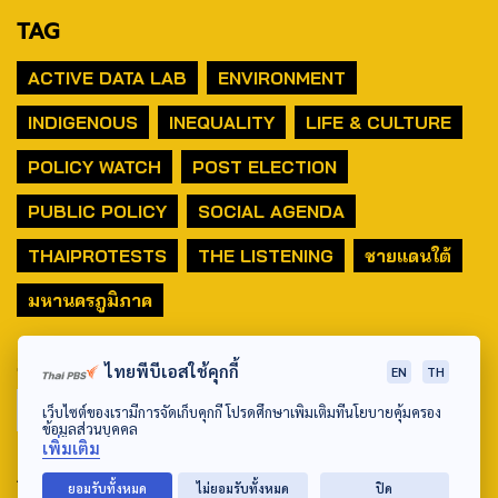
TAG
ACTIVE DATA LAB
ENVIRONMENT
INDIGENOUS
INEQUALITY
LIFE & CULTURE
POLICY WATCH
POST ELECTION
PUBLIC POLICY
SOCIAL AGENDA
THAIPROTESTS
THE LISTENING
ชายแดนใต้
มหานครภูมิภาค
SEARCH
ไทยพีบีเอสใช้คุกกี้
EN
TH
เว็บไซต์ของเรามีการจัดเก็บคุกกี้ โปรดศึกษาเพิ่มเติมที่นโยบายคุ้มครอง
ข้อมูลส่วนบุคคล
เพิ่มเติม
ABOUT US & CONTACT US
ยอมรับทั้งหมด
ไม่ยอมรับทั้งหมด
ปิด