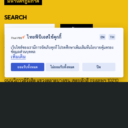
มหานครภูมิภาค
SEARCH
ไทยพีบีเอสใช้คุกกี้
EN
TH
ABOUT US & CONTACT US
เว็บไซต์ของเรามีการจัดเก็บคุกกี้ โปรดศึกษาเพิ่มเติมที่นโยบายคุ้มครอง
ข้อมูลส่วนบุคคล
เพิ่มเติม
Address:
ศูนย์สื่อสารวาระทางสังคมและนโยบายสาธารณะ องค์การกระจาย
ยอมรับทั้งหมด
ไม่ยอมรับทั้งหมด
ปิด
เสียงและแพร่ภาพสาธารณะแห่งประเทศไทย (สำนักงานใหญ่) 145
ถนนวิภาวดีรังสิต แขวงตลาดบางเขน เขตหลักสี่ กรุงเทพฯ 10210
email: TheActive@thaipbs.or.th
tel: 0-2790-2615