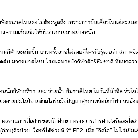
ความฟิตขนาดไหนคงไม่ต้องพูดถึง เพราะการขับเคี่ยวในแต่ละแมต
้างความเข้มแข็งให้กับร่างกายมาอย่างหนัก
กมกีฬาจะเกิดขึ้น บางครั้งอาจไม่เคยมีใครรับรู้เลยว่า สภาพจิ
ดดัน มากขนาดไหน โดยเฉพาะนักกีฬาดีกรีทีมชาติ ที่แบกความห
วแทนนักกีฬากรีฑา และ ว่ายน้ำ ทีมชาติไทย ในวันที่หัวจิต หัวใ
ช่วยคลายปมในใจ แต่กลไกรับมือปัญหาสุขภาพจิตนักกีฬา จนถึง
 ผลงานการสื่อสารของนักศึกษา คณะวารสารศาสตร์และสื่อ
(ก่อน)จิตป่วย…ใครก็ได้ช่วยที ?” EP2. เมื่อ “จิตใจ” ไม่ได้เข้ม