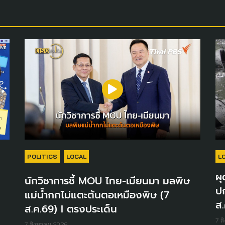
POLITICS
LOCAL
L
ผุ
นักวิชาการชี้ MOU ไทย-เมียนมา มลพิษ
ปก
แม่น้ำกกไม่แตะต้นตอเหมืองพิษ (7
ส.
ส.ค.69) I ตรงประเด็น
7 ส
7 สิงหาคม 2026