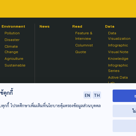
Environment
News
Read
Data
Pollution
Feature &
Data
Interview
Visualization
Disaster
Columnist
Infographic
Climate
Change
Quote
Visual Note
Agriculture
Knowledge
Sustainable
Infographic
Series
Active Data
Lab
คุกกี้
EN
TH
บคุกกี้ โปรดศึกษาเพิ่มเติมที่นโยบายคุ้มครองข้อมูลส่วนบุคคล
ไม
© 2020 องค์การกระจายเสียงและแพร่ภาพสาธารณะแห่งประเทศไท