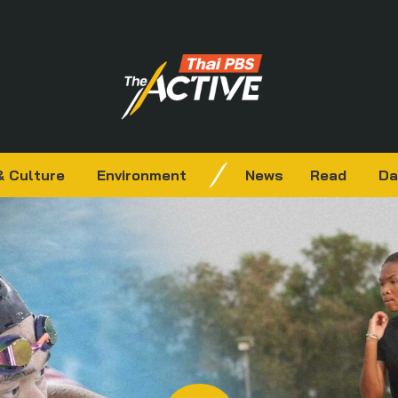
& Culture
Environment
News
Read
Da