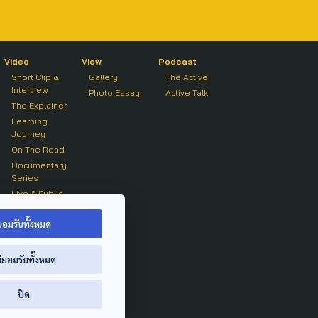
Video
View
Podcast
Short Clip &
Gallery
The Active
Interview
Photo Essay
Active Talk
The Explainer
Learning
Journey
On The Road
Documentary
Series
Live & Public
Forum
On air Clip
ยอมรับทั้งหมด
่ยอมรับทั้งหมด
ปิด
ย