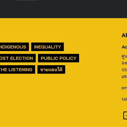
A
Ad
INDIGENOUS
INEQUALITY
ศู
OST ELECTION
PUBLIC POLICY
อง
THE LISTENING
ชายแดนใต้
ปร
แข
em
te