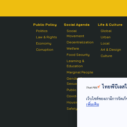
Public Policy
Social Agenda
Life & Culture
Politics
Social
Global
Movement
Law & Rights
Urban
Decentralization
Economy
Local
Welfare
Corruption
Art & Design
Food Security
Culture
Learning &
Education
Marginal People
Gender &
Sexuality
ไทยพีบีเอสใช้
Public Health
Covid-19
เว็บไซต์ของเรามีการจัดเก็
Housing
เพิ่มเติม
Safety