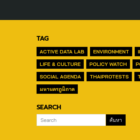
TAG
ACTIVE DATA LAB
ENVIRONMENT
LIFE & CULTURE
POLICY WATCH
P
SOCIAL AGENDA
THAIPROTESTS
มหานครภูมิภาค
SEARCH